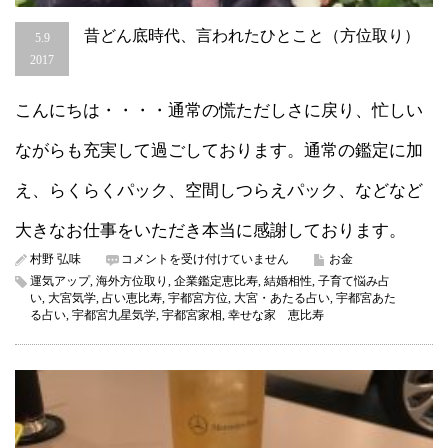
昔どん底時代、言われたひとこと（方位取り）
5.9
2017
こんにちは・・・・通常の慌ただしさに戻り、忙しい
ながらも充実して過ごしております。通常の鑑定に加
え、らくらくパック、空間しつらえパック、などなど
大きなお仕事をいただき本当に感謝しております。
昔
村野 弘味
コメントを受け付けていません
お金
ど
運気アップ
,
海外方位取り
,
企業鑑定恵比寿
,
結婚相性
,
子育て悩み占
ん
い
,
大宮気学
,
占い恵比寿
,
宇都宮方位
,
大宮・あたる占い
,
宇都宮あた
底
る占い
,
宇都宮九星気学
,
宇都宮家相
,
幸せな家 恵比寿
時
代、
言
わ
れ
た
ひ
と