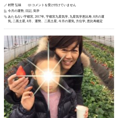
8
村野 弘味
コメントを受け付けていません
月
今月の運勢
,
日記
,
気学
二
あたる占い宇都宮
,
2017年
,
宇都宮九星気学
,
九星気学恵比寿
,
8月の運
黒
気
,
二黒土星
,
8月、運勢、二黒土星
,
今月の運気
,
方位学
,
恵比寿鑑定
土
星
の
運
気
（今
月
の
運
気）
は