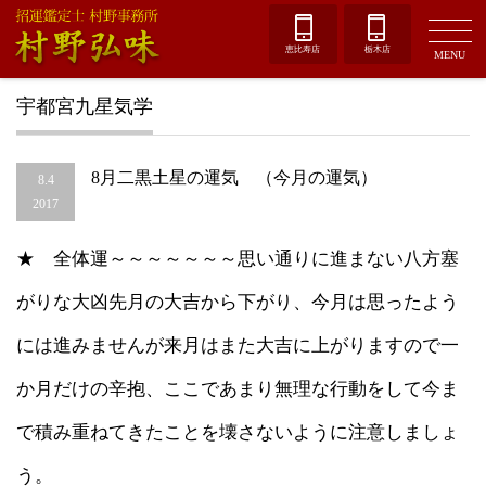
恵比寿店
栃木店
MENU
宇都宮九星気学
8月二黒土星の運気 （今月の運気）
8.4
2017
★ 全体運～～～～～～～思い通りに進まない八方塞
がりな大凶先月の大吉から下がり、今月は思ったよう
には進みませんが来月はまた大吉に上がりますので一
か月だけの辛抱、ここであまり無理な行動をして今ま
で積み重ねてきたことを壊さないように注意しましょ
う。