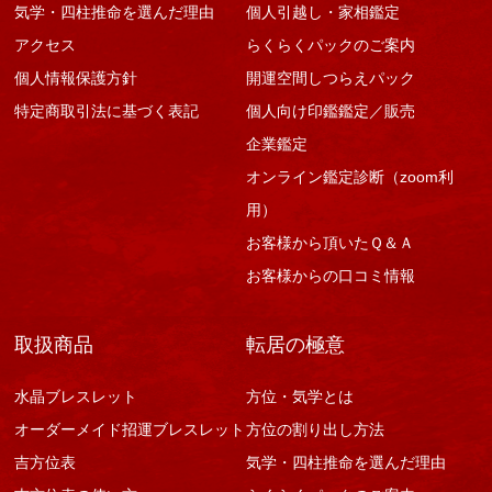
気学・四柱推命を選んだ理由
個人引越し・家相鑑定
アクセス
らくらくパックのご案内
個人情報保護方針
開運空間しつらえパック
特定商取引法に基づく表記
個人向け印鑑鑑定／販売
企業鑑定
オンライン鑑定診断（zoom利
用）
お客様から頂いたＱ＆Ａ
お客様からの口コミ情報
取扱商品
転居の極意
水晶ブレスレット
方位・気学とは
オーダーメイド招運ブレスレット
方位の割り出し方法
吉方位表
気学・四柱推命を選んだ理由