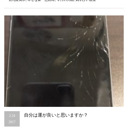
の
大
凶
の
方
角、
家
族
旅
行
に
つ
い
て
は
自分は運が良いと思いますか？
2.24
2017