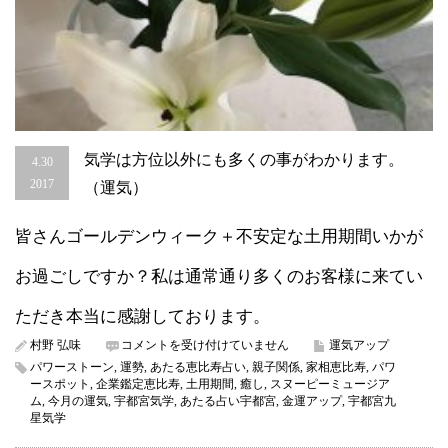
気学は方位以外にも多くの事がわかります。
4.30
2017
（運気）
皆さんゴールデンウィーク＋不安定な土用期間いかが
お過ごしですか？私は通常通り多くのお客様に来てい
ただき本当に感謝しております。
気
村野 弘味
コメントを受け付けていません
運気アップ
学
パワーストーン
,
運勢
,
あたる恵比寿占い
,
親子関係
,
家相恵比寿
,
パワ
は
ースポット
,
企業鑑定恵比寿
,
土用期間
,
癒し
,
スヌーピーミュージア
方
ム
,
今月の運気
,
宇都宮気学
,
あたる占い宇都宮
,
金運アップ
,
宇都宮九
位
星気学
以
外