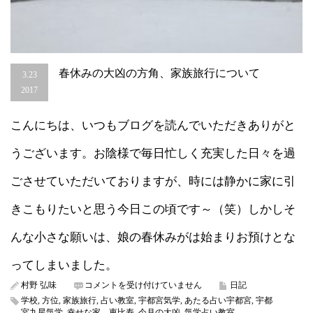
春休みの大凶の方角、家族旅行について
3.23
2017
こんにちは、いつもブログを読んでいただきありがと
うございます。お陰様で毎日忙しく充実した日々を過
ごさせていただいておりますが、時には静かに家に引
きこもりたいと思う今日この頃です～（笑）しかしそ
んな小さな願いは、娘の春休みがは始まりお預けとな
ってしまいました。
春
村野 弘味
コメントを受け付けていません
日記
休
学校
,
方位
,
家族旅行
,
占い教室
,
宇都宮気学
,
あたる占い宇都宮
,
宇都
み
宮九星気学
,
幸せな家 恵比寿
,
今月の大凶
,
気学占い教室