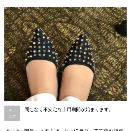
に
も
多
く
の
事
が
わ
か
り
ま
す。
（運
気）
は
間もなく不安定な土用期間が始まります。
4.13
2017