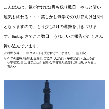
こんばんは、気が付けば2月も残り数日、やっと暗い
運気も終わる・・・笑しかし気学での3月節明けは5日
となりますので、もう少し2月の運勢を引きづりま
す。&nbsp;さてここ数日、うれしいご報告がたくさん
舞い込んでいます。
自
村野 弘味
コメントを受け付けていません
日記
分
今年の運勢
,
暗剣殺
,
五黄殺
,
方位学
,
大宮占い
,
宇都宮占い
,
あたる占
は
い宇都宮
,
空亡
,
運気の上がる家相
,
宇都宮九星気学
,
恵比寿
,
あたる大
運
宮占い
が
良
い
と
思
い
ま
す
か？
は