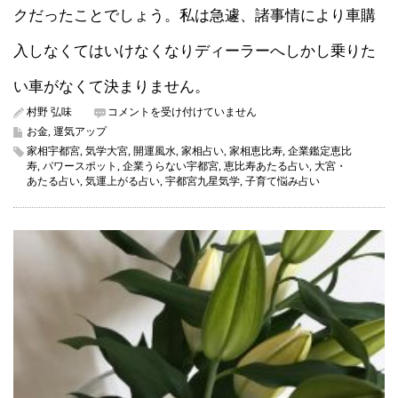
クだったことでしょう。私は急遽、諸事情により車購
入しなくてはいけなくなりディーラーへしかし乗りた
い車がなくて決まりません。
ど
村野 弘味
コメントを受け付けていません
ん
お金
,
運気アップ
な
家相宇都宮
,
気学大宮
,
開運風水
,
家相占い
,
家相恵比寿
,
企業鑑定恵比
運
寿
,
パワースポット
,
企業うらない宇都宮
,
恵比寿あたる占い
,
大宮・
気
あたる占い
,
気運上がる占い
,
宇都宮九星気学
,
子育て悩み占い
を
上
げ
た
い
で
す
か
（占
い）
は