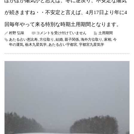
ぽかぽか陽気かと思えば、冬に逆戻り、不安定な陽気
が続きますね・・不安定と言えば、4月17日より年に4
回毎年やって来る特別な時期土用期間となります。
間
村野 弘味
コメントを受け付けていません
土用期間
も
あたる占い恵比寿
,
方位取り
,
結婚
,
親子関係
,
海外方位取り
,
家相
,
今
な
年の運気
,
栃木九星気学
,
あたる占い宇都宮
,
宇都宮九星気学
く
不
安
定
な
土
用
期
間
が
始
ま
り
ま
す。
は