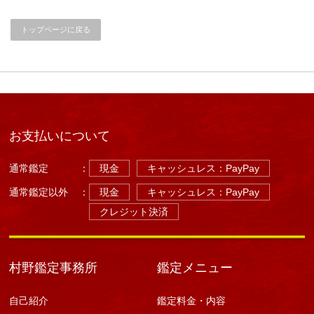
位
を
トップページに戻る
見
れ
る
お
友
達
は
危
険、
お支払いについて
注
意
し
通常鑑定
：
現金
キャッシュレス：PayPay
ま
し
通常鑑定以外
：
現金
キャッシュレス：PayPay
ょ
う。
クレジット決済
は
村野鑑定事務所
鑑定メニュー
自己紹介
鑑定料金・内容