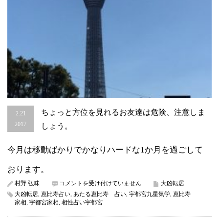
ちょっと方位を見れるお友達は危険、注意しま
2.21
2017
しょう。
今月は移動ばかりでかなりハードな1か月を過ごして
おります。
ち
村野 弘味
コメントを受け付けていません
大凶転居
ょ
大凶転居
,
恵比寿占い
,
あたる恵比寿 占い
,
宇都宮九星気学
,
恵比寿
っ
家相
,
宇都宮家相
,
相性占い宇都宮
と
方