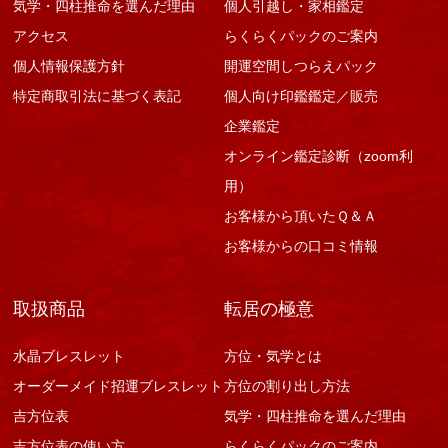
気学・四柱推命を選んだ理由
個人引越し・家相鑑定
アクセス
らくらくパックのご案内
個人情報保護方針
開運空間しつらえパック
特定商取引法に基づく表記
個人向け印鑑鑑定／販売
企業鑑定
オンライン鑑定診断（zoom利
用）
お客様から頂いたＱ＆Ａ
お客様からの口コミ情報
取扱商品
転居の極意
水晶ブレスレット
方位・気学とは
オーダーメイド招運ブレスレット
方位の割り出し方法
吉方位表
気学・四柱推命を選んだ理由
吉方位表の使い方
らくらくパックのご案内