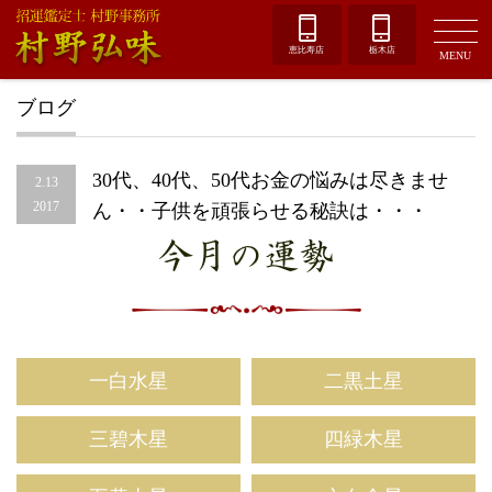
恵比寿店
栃木店
MENU
ブログ
30代、40代、50代お金の悩みは尽きませ
2.13
2017
ん・・子供を頑張らせる秘訣は・・・
今月の運勢
一白水星
二黒土星
三碧木星
四緑木星