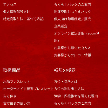
アクセス
らくらくパックのご案内
個人情報保護方針
開運空間しつらえパック
特定商取引法に基づく表記
個人向け印鑑鑑定／販売
企業鑑定
オンライン鑑定診断（zoom利
用）
お客様から頂いたＱ＆Ａ
お客様からの口コミ情報
取扱商品
転居の極意
水晶ブレスレット
方位・気学とは
オーダーメイド招運ブレスレット
方位の割り出し方法
吉方位表
気学・四柱推命を選んだ理由
吉方位表の使い方
らくらくパックのご案内