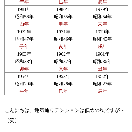
午年
巳年
辰年
1981年
1980年
1979年
昭和56年
昭和55年
昭和54年
酉年
申年
未年
1972年
1971年
1970年
昭和47年
昭和46年
昭和45年
子年
亥年
戌年
1963年
1962年
1961年
昭和38年
昭和37年
昭和36年
卯年
寅年
丑年
1954年
1953年
1952年
昭和29年
昭和28年
昭和27年
午年
巳年
辰年
こんにちは、運気通りテンションは低めの私ですが～
（笑）