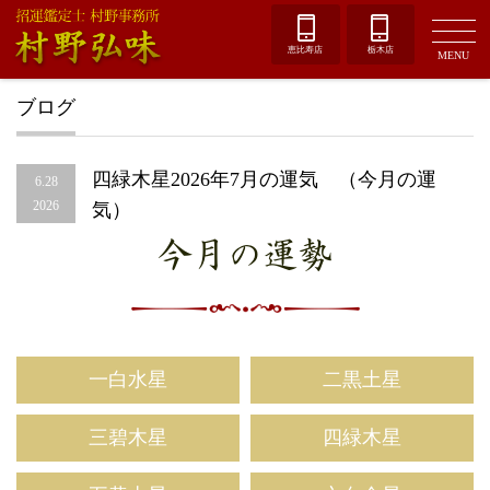
恵比寿店
栃木店
MENU
ブログ
四緑木星2026年7月の運気 （今月の運
6.28
2026
気）
今月の運勢
一白水星
二黒土星
三碧木星
四緑木星