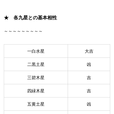
★ 各九星との基本相性
～～～～～～～～～
一白水星
大吉
二黒土星
凶
三碧木星
吉
四緑木星
吉
五黄土星
凶