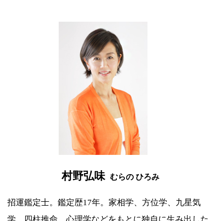
村野弘味
むらの ひろみ
招運鑑定士。鑑定歴17年。家相学、方位学、九星気
学、四柱推命、心理学などをもとに独自に生み出した