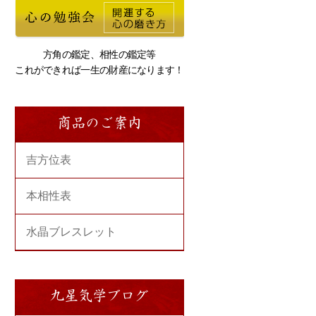
丑年
子年
亥年
戌年
2012年
2011年
2010年
2009年
平成24年
平成23年
平成22年
平成21
方角の鑑定、相性の鑑定等
辰年
卯年
寅年
丑年
これができれば一生の財産になります！
2003年
2002年
2001年
2000年
平成15年
平成14年
平成13年
平成12
商品のご案内
未年
午年
巳年
辰年
1994年
1993年
1992年
1991年
平成6年
平成5年
平成4年
平成3
吉方位表
戌年
酉年
申年
未年
1985年
1984年
1983年
1982年
本相性表
昭和60年
昭和59年
昭和58年
昭和57
丑年
子年
亥年
戌年
水晶ブレスレット
1976年
1975年
1974年
1973年
昭和51年
昭和50年
昭和49年
昭和48
辰年
卯年
寅年
丑年
九星気学ブログ
1967年
1966年
1965年
1964年