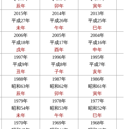
辰年
卯年
寅年
2015年
2014年
2013年
平成27年
平成26年
平成25年
未年
午年
巳年
2006年
2005年
2004年
平成18年
平成17年
平成16年
戌年
酉年
申年
1997年
1996年
1995年
平成9年
平成8年
平成7年
丑年
子年
亥年
1988年
1987年
1986年
昭和63年
昭和62年
昭和61年
辰年
卯年
寅年
1979年
1978年
1977年
昭和54年
昭和53年
昭和52年
未年
午年
巳年
1970年
1969年
1968年