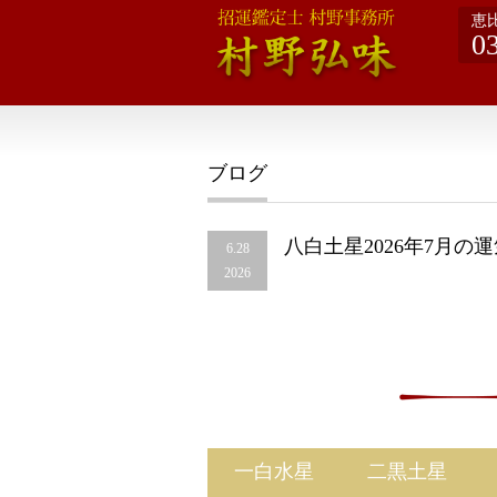
恵
0
ブログ
八白土星2026年7月の
6.28
2026
一白水星
二黒土星