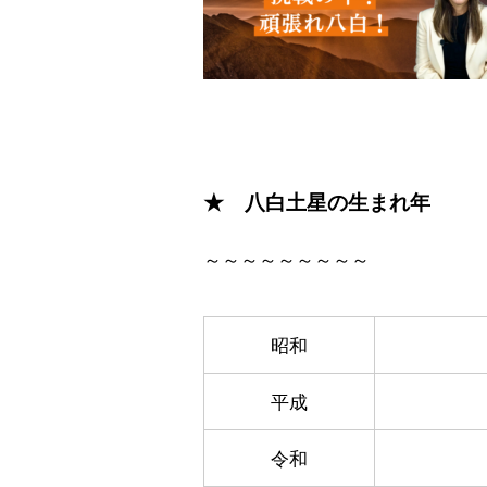
★ 八白土星の生まれ年
～～～～～～～～～
昭和
平成
令和