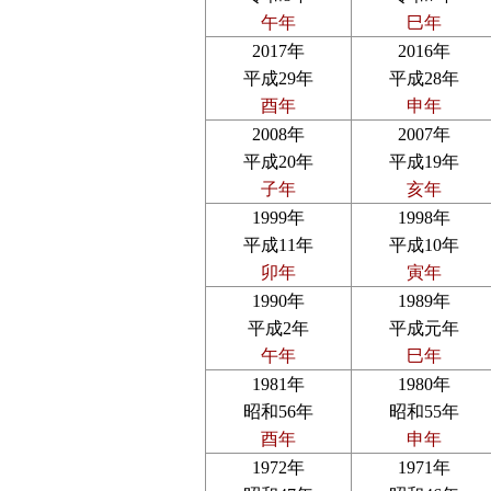
午年
巳年
2017年
2016年
平成29年
平成28年
酉年
申年
2008年
2007年
平成20年
平成19年
子年
亥年
1999年
1998年
平成11年
平成10年
卯年
寅年
1990年
1989年
平成2年
平成元年
午年
巳年
1981年
1980年
昭和56年
昭和55年
酉年
申年
1972年
1971年