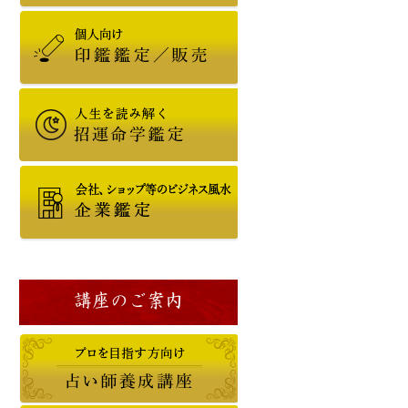
講座のご案内
六白金星
七赤金星
八白土星
九紫火
2021年
2020年
2019年
2018年
令和3年
令和2年
平成31/令和元年
平成30