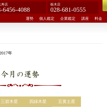
比寿店
栃木店
3-6456-4088
028-681-0555
運勢
個人鑑定
企業鑑定
講座
料金
017年
今月の運勢
三碧木星
四緑木星
五黄土星