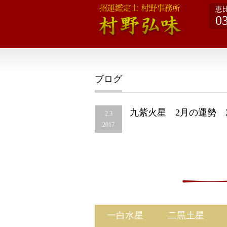
恵
0
ブログ
九紫火星 2月の運勢 2
2.3
2017
一白水星
二黒土星