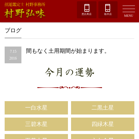
恵比寿店
栃木店
MENU
ブログ
間もなく土用期間が始まります。
7.15
2016
今月の運勢
一白水星
二黒土星
三碧木星
四緑木星