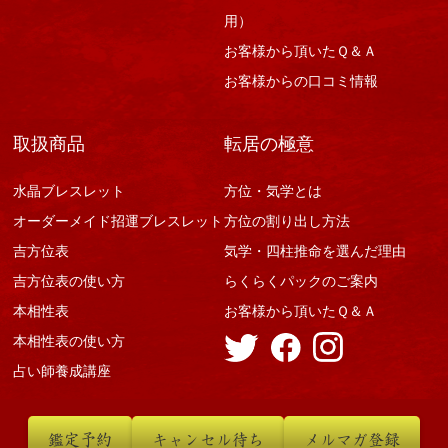
用）
お客様から頂いたＱ＆Ａ
お客様からの口コミ情報
取扱商品
転居の極意
水晶ブレスレット
方位・気学とは
オーダーメイド招運ブレスレット
方位の割り出し方法
吉方位表
気学・四柱推命を選んだ理由
吉方位表の使い方
らくらくパックのご案内
本相性表
お客様から頂いたＱ＆Ａ
本相性表の使い方
占い師養成講座
鑑定予約
キャンセル待ち
メルマガ登録