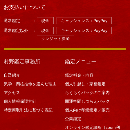
お支払いについて
通常鑑定
：
現金
キャッシュレス：PayPay
通常鑑定以外
：
現金
キャッシュレス：PayPay
クレジット決済
村野鑑定事務所
鑑定メニュー
自己紹介
鑑定料金・内容
気学・四柱推命を選んだ理由
個人引越し・家相鑑定
アクセス
らくらくパックのご案内
個人情報保護方針
開運空間しつらえパック
特定商取引法に基づく表記
個人向け印鑑鑑定／販売
企業鑑定
オンライン鑑定診断（zoom利