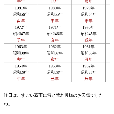
午年
巳年
辰年
1981年
1980年
1979年
昭和56年
昭和55年
昭和54年
酉年
申年
未年
1972年
1971年
1970年
昭和47年
昭和46年
昭和45年
子年
亥年
戌年
1963年
1962年
1961年
昭和38年
昭和37年
昭和36年
卯年
寅年
丑年
1954年
1953年
1952年
昭和29年
昭和28年
昭和27年
午年
巳年
辰年
昨日は、すごい豪雨に雷と荒れ模様のお天気でした
ね。