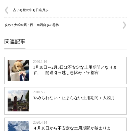
占いも世の中も日進月歩
改めて大凶転居・西・南西向きの恐怖
関連記事
2020.1.16
1月18日～2月3日は不安定な土用期間となりま
す。 開運引っ越し恵比寿・宇都宮
2016.5.2
やめられない・止まらない土用期間＋大凶月
2020.4.14
４月16日から不安定な土用期間が始まりま