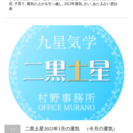
宮
,
子育て
,
運気の上がる引っ越し
,
2022年運気
,
占い
,
あたる占い恵比
気
寿
（今
年
の
運
気）
占
い
は
二黒土星2022年1月の運気 （今月の運気）
1.4