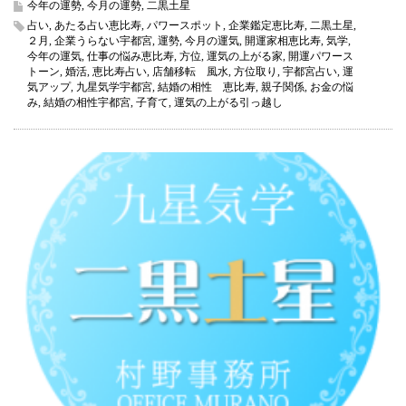
今年の運勢
,
今月の運勢
,
二黒土星
土
占い
,
あたる占い恵比寿
,
パワースポット
,
企業鑑定恵比寿
,
二黒土星
,
星
２月
,
企業うらない宇都宮
,
運勢
,
今月の運気
,
開運家相恵比寿
,
気学
,
2022
今年の運気
,
仕事の悩み恵比寿
,
方位
,
運気の上がる家
,
開運パワース
年
トーン
,
婚活
,
恵比寿占い
,
店舗移転 風水
,
方位取り
,
宇都宮占い
,
運
2
気アップ
,
九星気学宇都宮
,
結婚の相性 恵比寿
,
親子関係
,
お金の悩
月
み
,
結婚の相性宇都宮
,
子育て
,
運気の上がる引っ越し
の
運
気
（今
月
の
運
気）
は