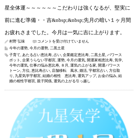
星全体運～～～～～～こだわりは強くなるが、堅実に
前に進む準備・・吉&nbsp;&nbsp;先月の暗い１ヶ月間
お疲れさまでした。今月は一気に吉に上がります。
二
村野 弘味
コメントを受け付けていません
黒
今年の運勢
,
今月の運勢
,
二黒土星
土
子育て
,
あたる占い恵比寿
,
占い
,
企業鑑定恵比寿
,
二黒土星
,
パワース
星
ポット
,
企業うらない宇都宮
,
運勢
,
今月の運気
,
開運家相恵比寿
,
気学
,
2022
今年の運気
,
仕事の悩み恵比寿
,
８月
,
運気の上がる家
,
開運パワース
年
トーン
,
方位
,
恵比寿占い
,
店舗移転 風水
,
婚活
,
宇都宮占い
,
方位取
8
り
,
九星気学宇都宮
,
結婚の相性 恵比寿
,
運気アップ
,
お金の悩み
,
結
月
婚の相性宇都宮
,
親子関係
,
運気の上がる引っ越し
の
運
気
（今
月
の
運
気）
は