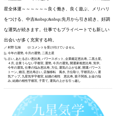
星全体運～～～～～～良く働き、良く遊ぶ、メリハリ
をつける、中吉&nbsp;&nbsp;先月から引き続き、好調
な運気が続きます。仕事でもプライベートでも新しい
出会いが多く充実する時。
二
村野 弘味
コメントを受け付けていません
黒
今年の運勢
,
今月の運勢
,
二黒土星
土
占い
,
あたる占い恵比寿
,
パワースポット
,
企業鑑定恵比寿
,
二黒土星
,
星
４月
,
企業うらない宇都宮
,
運勢
,
今月の運気
,
開運家相恵比寿
,
気学
,
2022
今年の運気
,
仕事の悩み恵比寿
,
方位
,
運気の上がる家
,
開運パワース
年
トーン
,
婚活
,
恵比寿占い
,
店舗移転 風水
,
方位取り
,
宇都宮占い
,
運
4
気アップ
,
九星気学宇都宮
,
結婚の相性 恵比寿
,
親子関係
,
お金の悩
月
み
,
結婚の相性宇都宮
,
子育て
,
運気の上がる引っ越し
の
運
気
（今
月
の
運
気）