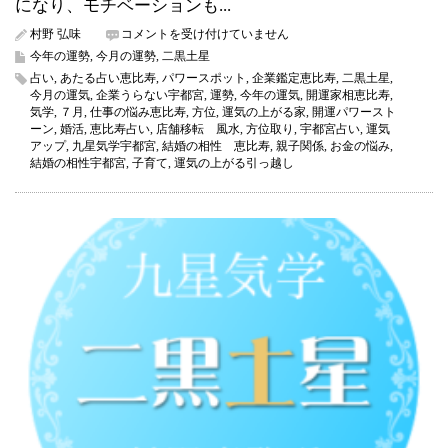
になり、モチベーションも...
二
村野 弘味
コメントを受け付けていません
黒
今年の運勢
,
今月の運勢
,
二黒土星
土
占い
,
あたる占い恵比寿
,
パワースポット
,
企業鑑定恵比寿
,
二黒土星
,
星
今月の運気
,
企業うらない宇都宮
,
運勢
,
今年の運気
,
開運家相恵比寿
,
2022
気学
,
７月
,
仕事の悩み恵比寿
,
方位
,
運気の上がる家
,
開運パワースト
年
ーン
,
婚活
,
恵比寿占い
,
店舗移転 風水
,
方位取り
,
宇都宮占い
,
運気
7
アップ
,
九星気学宇都宮
,
結婚の相性 恵比寿
,
親子関係
,
お金の悩み
,
月
結婚の相性宇都宮
,
子育て
,
運気の上がる引っ越し
の
運
気
（今
月
の
運
気）
は