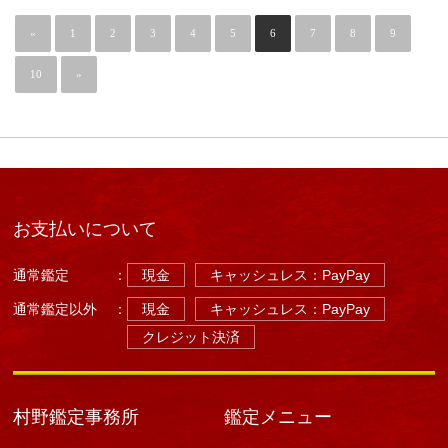
月
の
«
1
2
運
3
4
5
6
7
8
9
気）
は
10
»
お支払いについて
通常鑑定
：
現金
キャッシュレス：PayPay
通常鑑定以外
：
現金
キャッシュレス：PayPay
クレジット決済
村野鑑定事務所
鑑定メニュー