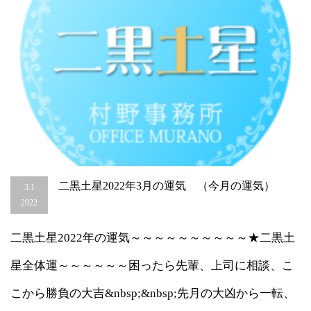
は
二黒土星2022年3月の運気 （今月の運気）
3.1
2022
二黒土星2022年の運気～～～～～～～～～～★二黒土
星全体運～～～～～～困ったら先輩、上司に相談、こ
こから勝負の大吉&nbsp;&nbsp;先月の大凶から一転、