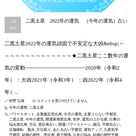
二黒土星 2022年の運気 （今年の運気）占い
1.28
2022
二黒土星2022年の運気頑固で不安定な大凶&nbsp;～
～～～～～～～～～～～～～★二黒土星ここ数年の運
気の変動~~~~~~~~~~~~~~~~~~~~~~2020年（令和2
年） ：大凶2021年（令和3年） ：凶2022年（令和4
年）...
二
村野 弘味
コメントを受け付けていません
黒
今年の運勢
,
二黒土星
土
パワースポット
,
企業鑑定恵比寿
,
今月の運気
,
企業うらない宇都宮
,
星
二黒土星
,
今年の運気
,
開運家相恵比寿
,
気学
,
運気の上がる家
,
仕事の
2022
悩み恵比寿
,
方位
,
恵比寿占い
,
開運パワーストーン
,
婚活
,
宇都宮占い
,
年
店舗移転 風水
,
方位取り
,
あたる占い宇都宮
,
運気アップ
,
九星気学
の
宇都宮
,
結婚の相性 恵比寿
,
親子関係
,
お金の悩み
,
結婚の相性宇都
運