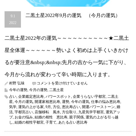
二黒土星2022年9月の運気 （今月の運気）
9.1
2022
二黒土星2022年の運気～～～～～～～～～～★二黒土
星全体運～～～～～～勢いよく初めは上手くいきかけ
るが要注意&nbsp;&nbsp;先月の吉から一気に下がり、
今月から流れが変わって辛い時期に入ります。
二
村野 弘味
コメントを受け付けていません
黒
今年の運勢
,
今月の運勢
,
二黒土星
土
占い
,
企業鑑定恵比寿
,
パワースポット
,
企業うらない宇都宮
,
二黒土
星
星
,
今月の運気
,
開運家相恵比寿
,
運勢
,
今年の運気
,
仕事の悩み恵比寿
,
2022
気学
,
運気の上がる家
,
9月
,
方位
,
恵比寿占い
,
開運パワーストーン
,
婚
年
活
,
宇都宮占い
,
店舗移転 風水
,
方位取り
,
九星気学宇都宮
,
運気アッ
9
プ
,
お金の悩み
,
結婚の相性 恵比寿
,
親子関係
,
運気の上がる引っ越
月
し
,
結婚の相性宇都宮
,
子育て
,
あたる占い恵比寿
の
運
気