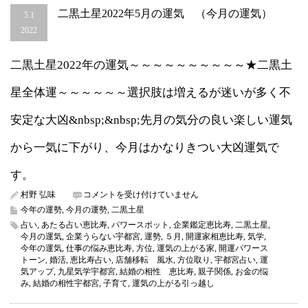
二黒土星2022年5月の運気 （今月の運気）
5.1
2022
二黒土星2022年の運気～～～～～～～～～～★二黒土
星全体運～～～～～～選択肢は増えるが迷いが多く不
安定な大凶&nbsp;&nbsp;先月の気分の良い楽しい運気
から一気に下がり、今月はかなりきつい大凶運気で
す。
二
村野 弘味
コメントを受け付けていません
黒
今年の運勢
,
今月の運勢
,
二黒土星
土
占い
,
あたる占い恵比寿
,
パワースポット
,
企業鑑定恵比寿
,
二黒土星
,
星
今月の運気
,
企業うらない宇都宮
,
運勢
,
５月
,
開運家相恵比寿
,
気学
,
2022
今年の運気
,
仕事の悩み恵比寿
,
方位
,
運気の上がる家
,
開運パワース
年
トーン
,
婚活
,
恵比寿占い
,
店舗移転 風水
,
方位取り
,
宇都宮占い
,
運
5
気アップ
,
九星気学宇都宮
,
結婚の相性 恵比寿
,
親子関係
,
お金の悩
月
み
,
結婚の相性宇都宮
,
子育て
,
運気の上がる引っ越し
の
運
気