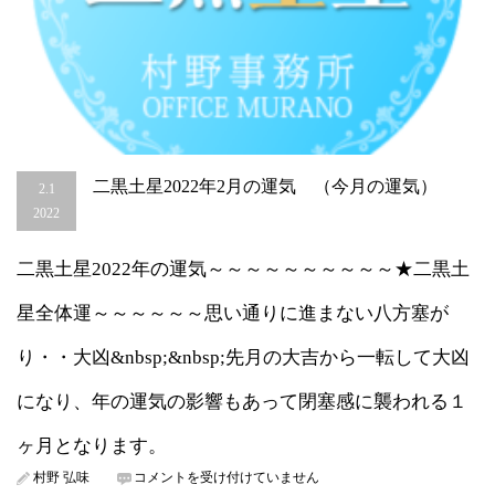
二黒土星2022年2月の運気 （今月の運気）
2.1
2022
二黒土星2022年の運気～～～～～～～～～～★二黒土
星全体運～～～～～～思い通りに進まない八方塞が
り・・大凶&nbsp;&nbsp;先月の大吉から一転して大凶
になり、年の運気の影響もあって閉塞感に襲われる１
ヶ月となります。
二
村野 弘味
コメントを受け付けていません
黒