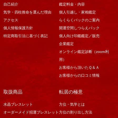
自己紹介
鑑定料金・内容
気学・四柱推命を選んだ理由
個人引越し・家相鑑定
アクセス
らくらくパックのご案内
個人情報保護方針
開運空間しつらえパック
特定商取引法に基づく表記
個人向け印鑑鑑定／販売
企業鑑定
オンライン鑑定診断（zoom利
用）
お客様から頂いたＱ＆Ａ
お客様からの口コミ情報
取扱商品
転居の極意
水晶ブレスレット
方位・気学とは
オーダーメイド招運ブレスレット
方位の割り出し方法