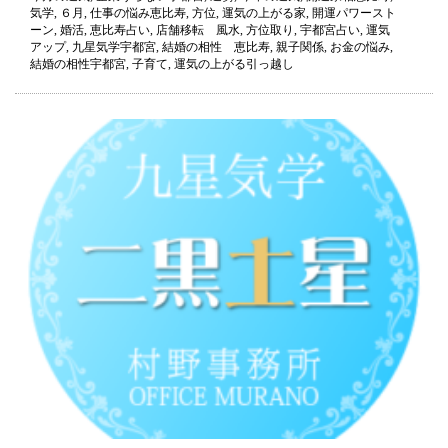
2022
気学
,
６月
,
仕事の悩み恵比寿
,
方位
,
運気の上がる家
,
開運パワースト
年
ーン
,
婚活
,
恵比寿占い
,
店舗移転 風水
,
方位取り
,
宇都宮占い
,
運気
6
アップ
,
九星気学宇都宮
,
結婚の相性 恵比寿
,
親子関係
,
お金の悩み
,
月
結婚の相性宇都宮
,
子育て
,
運気の上がる引っ越し
の
運
気
（今
月
の
運
気）
は