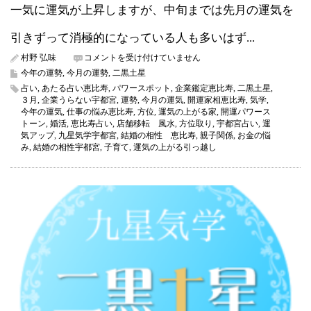
一気に運気が上昇しますが、中旬までは先月の運気を
引きずって消極的になっている人も多いはず...
二
村野 弘味
コメントを受け付けていません
黒
今年の運勢
,
今月の運勢
,
二黒土星
土
占い
,
あたる占い恵比寿
,
パワースポット
,
企業鑑定恵比寿
,
二黒土星
,
星
３月
,
企業うらない宇都宮
,
運勢
,
今月の運気
,
開運家相恵比寿
,
気学
,
2022
今年の運気
,
仕事の悩み恵比寿
,
方位
,
運気の上がる家
,
開運パワース
年
トーン
,
婚活
,
恵比寿占い
,
店舗移転 風水
,
方位取り
,
宇都宮占い
,
運
3
気アップ
,
九星気学宇都宮
,
結婚の相性 恵比寿
,
親子関係
,
お金の悩
月
み
,
結婚の相性宇都宮
,
子育て
,
運気の上がる引っ越し
の
運
気
（今
月
の
運
気）
は