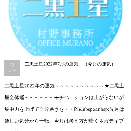
二黒土星2022年7月の運気 （今月の運気）
7.3
2022
二黒土星2022年の運気～～～～～～～～～～★二黒土
星全体運～～～～～～モチベ―ションは上がらないが
集中力を上げて自分磨きを・・凶&nbsp;&nbsp;先月は
楽しい気分から一転、今月は考え方が暗くネガティブ