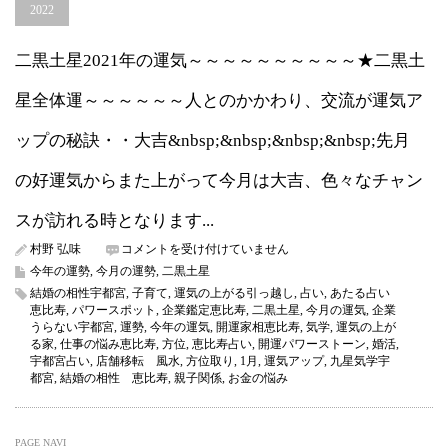
2022
二黒土星2021年の運気～～～～～～～～～～★二黒土
星全体運～～～～～～人とのかかわり、交流が運気ア
ップの秘訣・・大吉&nbsp;&nbsp;&nbsp;&nbsp;先月
の好運気からまた上がって今月は大吉、色々なチャン
スが訪れる時となります...
二
村野 弘味
コメントを受け付けていません
黒
今年の運勢
,
今月の運勢
,
二黒土星
土
結婚の相性宇都宮
,
子育て
,
運気の上がる引っ越し
,
占い
,
あたる占い
星
恵比寿
,
パワースポット
,
企業鑑定恵比寿
,
二黒土星
,
今月の運気
,
企業
2022
うらない宇都宮
,
運勢
,
今年の運気
,
開運家相恵比寿
,
気学
,
運気の上が
年
る家
,
仕事の悩み恵比寿
,
方位
,
恵比寿占い
,
開運パワーストーン
,
婚活
,
1
宇都宮占い
,
店舗移転 風水
,
方位取り
,
1月
,
運気アップ
,
九星気学宇
月
都宮
,
結婚の相性 恵比寿
,
親子関係
,
お金の悩み
の
運
気
（今
PAGE NAVI