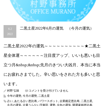
二黒土星2022年6月の運気 （今月の運気）
6.2
2022
二黒土星2022年の運気～～～～～～～～～～★二黒土
星全体運～～～～～～注目度アップ、いいも悪いも目
立つ月&nbsp;&nbsp;先月のきつい大凶月、本当に本当
にお疲れさまでした。辛い思いをされた方も多いと思
います。
二
村野 弘味
コメントを受け付けていません
黒
今年の運勢
,
今月の運勢
,
二黒土星
土
占い
,
あたる占い恵比寿
,
パワースポット
,
企業鑑定恵比寿
,
二黒土星
,
星
今月の運気
,
企業うらない宇都宮
,
運勢
,
今年の運気
,
開運家相恵比寿
,