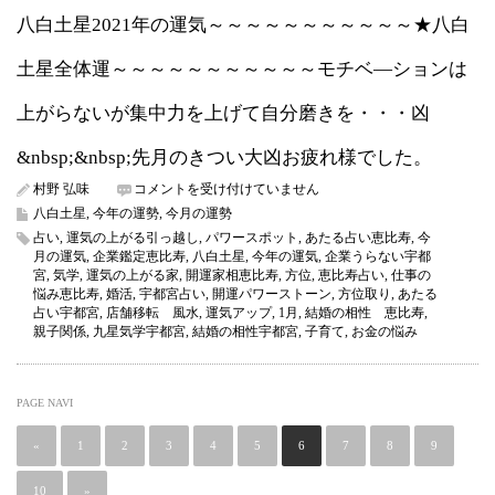
八白土星2021年の運気～～～～～～～～～～～★八白
土星全体運～～～～～～～～～～～モチベ―ションは
上がらないが集中力を上げて自分磨きを・・・凶
&nbsp;&nbsp;先月のきつい大凶お疲れ様でした。
八
村野 弘味
コメントを受け付けていません
白
八白土星
,
今年の運勢
,
今月の運勢
土
占い
,
運気の上がる引っ越し
,
パワースポット
,
あたる占い恵比寿
,
今
星
月の運気
,
企業鑑定恵比寿
,
八白土星
,
今年の運気
,
企業うらない宇都
2022
宮
,
気学
,
運気の上がる家
,
開運家相恵比寿
,
方位
,
恵比寿占い
,
仕事の
年
悩み恵比寿
,
婚活
,
宇都宮占い
,
開運パワーストーン
,
方位取り
,
あたる
1
占い宇都宮
,
店舗移転 風水
,
運気アップ
,
1月
,
結婚の相性 恵比寿
,
月
親子関係
,
九星気学宇都宮
,
結婚の相性宇都宮
,
子育て
,
お金の悩み
の
運
気
（今
PAGE NAVI
月
の
«
1
2
運
3
4
5
6
7
8
9
気）
は
10
»