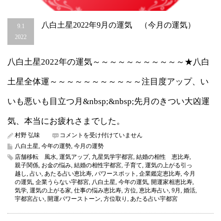
八白土星2022年9月の運気 （今月の運気）
9.1
2022
八白土星2022年の運気～～～～～～～～～～～★八白
土星全体運～～～～～～～～～～～注目度アップ、い
いも悪いも目立つ月&nbsp;&nbsp;先月のきつい大凶運
気、本当にお疲れさまでした。
八
村野 弘味
コメントを受け付けていません
白
八白土星
,
今年の運勢
,
今月の運勢
土
店舗移転 風水
,
運気アップ
,
九星気学宇都宮
,
結婚の相性 恵比寿
,
星
親子関係
,
お金の悩み
,
結婚の相性宇都宮
,
子育て
,
運気の上がる引っ
2022
越し
,
占い
,
あたる占い恵比寿
,
パワースポット
,
企業鑑定恵比寿
,
今月
年
の運気
,
企業うらない宇都宮
,
八白土星
,
今年の運気
,
開運家相恵比寿
,
9
気学
,
運気の上がる家
,
仕事の悩み恵比寿
,
方位
,
恵比寿占い
,
9月
,
婚活
,
月
宇都宮占い
,
開運パワーストーン
,
方位取り
,
あたる占い宇都宮
の
運
気