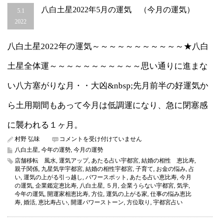
八白土星2022年5月の運気 （今月の運気）
5.1
2022
八白土星2022年の運気～～～～～～～～～～～★八白
土星全体運～～～～～～～～～～～思い通りに進まな
い八方塞がりな月・・大凶&nbsp;先月前半の好運気か
ら土用期間もあって今月は低調運になり、急に閉塞感
に襲われる１ヶ月。
八
村野 弘味
コメントを受け付けていません
白
八白土星
,
今年の運勢
,
今月の運勢
土
店舗移転 風水
,
運気アップ
,
あたる占い宇都宮
,
結婚の相性 恵比寿
,
星
親子関係
,
九星気学宇都宮
,
結婚の相性宇都宮
,
子育て
,
お金の悩み
,
占
2022
い
,
運気の上がる引っ越し
,
パワースポット
,
あたる占い恵比寿
,
今月
年
の運気
,
企業鑑定恵比寿
,
八白土星
,
５月
,
企業うらない宇都宮
,
気学
,
5
今年の運気
,
開運家相恵比寿
,
方位
,
運気の上がる家
,
仕事の悩み恵比
月
寿
,
婚活
,
恵比寿占い
,
開運パワーストーン
,
方位取り
,
宇都宮占い
の
運
気