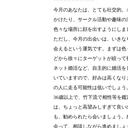
****************
今月のあなたは、とても社交的。
かけたり、
サークル活動や趣味の
色々な場所に顔を出すようにしま
ただし、今月の出会いは、いきな
会えるという運気です。
まずは色
どから徐々にターゲットが絞って
ネット婚活など、
自主的に婚活を
いていますので、好みは高くなり
の人に走る可能性は低いでしょう
36歳以上で、竹下流で相性等を鑑
は、
ちょっと高望みしすぎて良い
も、勧められたら会いましょう。
会って、
相談しながら進めましょ