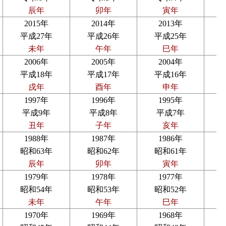
辰年
卯年
寅年
2015年
2014年
2013年
平成27年
平成26年
平成25年
未年
午年
巳年
2006年
2005年
2004年
平成18年
平成17年
平成16年
戌年
酉年
申年
1997年
1996年
1995年
平成9年
平成8年
平成7年
丑年
子年
亥年
1988年
1987年
1986年
昭和63年
昭和62年
昭和61年
辰年
卯年
寅年
1979年
1978年
1977年
昭和54年
昭和53年
昭和52年
未年
午年
巳年
1970年
1969年
1968年