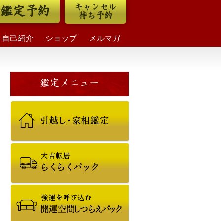
キャンセル
鑑定予約
待ち予約
自己紹介
ショップ
メルマガ
鑑定メニュー