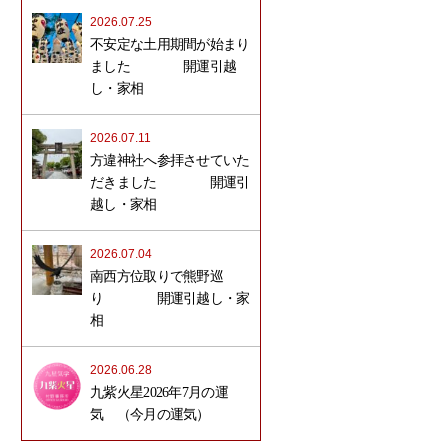
昭和42年
昭和41年
昭和40年
昭和39
2026.07.25
未年
午年
巳年
辰年
不安定な土用期間が始まり
1958年
1957年
1956年
1955年
ました 開運引越
昭和33年
昭和32年
昭和31年
昭和30
し・家相
戌年
酉年
申年
未年
1949年
1948年
1947年
1946年
2026.07.11
昭和24年
昭和23年
昭和22年
昭和21
方違神社へ参拝させていた
丑年
子年
亥年
戌年
だきました 開運引
越し・家相
2026.07.04
南西方位取りで熊野巡
り 開運引越し・家
相
2026.06.28
九紫火星2026年7月の運
気 （今月の運気）