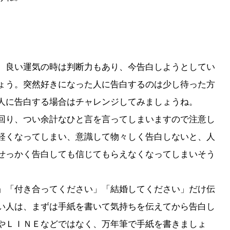
。良い運気の時は判断力もあり、
今告白しようとしてい
ょう。
突然好きになった人に告白するのは少し待った方
人に告白する場合はチャレンジしてみましょうね
。
回り、
つい余計なひと言を言ってしまいますので注意し
軽くなってしまい、
意識して物々しく告白しないと、人
せっかく告白しても信じてもらえなくなってしまいそう
」「付き合ってください」「
結婚してください」だけ伝
い人は、
まずは手紙を書いて気持ちを伝えてから告白し
やＬＩＮＥなどではなく、
万年筆で手紙を書きましょ