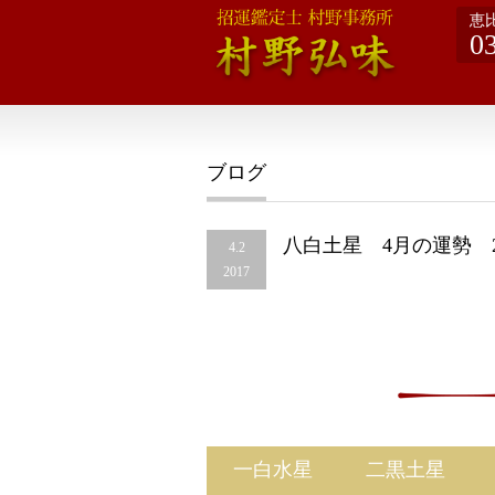
恵
0
ブログ
八白土星 4月の運勢 2
4.2
2017
一白水星
二黒土星