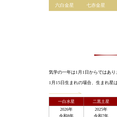
六白金星
七赤金星
気学の一年は1月1日からではありま
1月15日生まれの場合、生まれ
一白水星
二黒土星
2026年
2025年
令和8年
令和7年