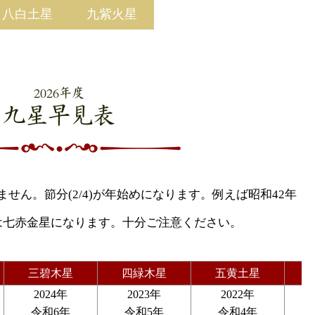
八白土星
九紫火星
2026年度
九星早見表
せん。節分(2/4)が年始めになります。例えば昭和42年
星は七赤金星になります。十分ご注意ください。
三碧木星
四緑木星
五黄土星
2024年
2023年
2022年
令和6年
令和5年
令和4年