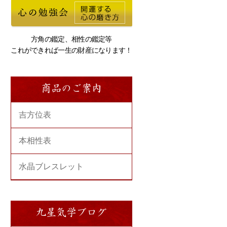
丑年
子年
亥年
戌年
2012年
2011年
2010年
2009年
平成24年
平成23年
平成22年
平成21
方角の鑑定、相性の鑑定等
辰年
卯年
寅年
丑年
これができれば一生の財産になります！
2003年
2002年
2001年
2000年
平成15年
平成14年
平成13年
平成12
商品のご案内
未年
午年
巳年
辰年
1994年
1993年
1992年
1991年
平成6年
平成5年
平成4年
平成3
吉方位表
戌年
酉年
申年
未年
1985年
1984年
1983年
1982年
本相性表
昭和60年
昭和59年
昭和58年
昭和57
丑年
子年
亥年
戌年
水晶ブレスレット
1976年
1975年
1974年
1973年
昭和51年
昭和50年
昭和49年
昭和48
辰年
卯年
寅年
丑年
九星気学ブログ
1967年
1966年
1965年
1964年