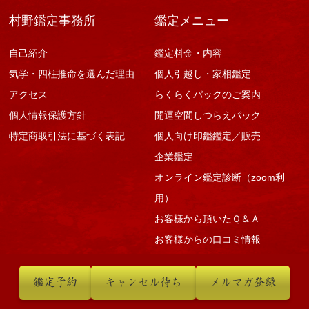
村野鑑定事務所
鑑定メニュー
自己紹介
鑑定料金・内容
気学・四柱推命を選んだ理由
個人引越し・家相鑑定
アクセス
らくらくパックのご案内
個人情報保護方針
開運空間しつらえパック
特定商取引法に基づく表記
個人向け印鑑鑑定／販売
企業鑑定
オンライン鑑定診断（zoom利
用）
お客様から頂いたＱ＆Ａ
お客様からの口コミ情報
鑑定予約
キャンセル待ち
メルマガ登録
取扱商品
転居の極意