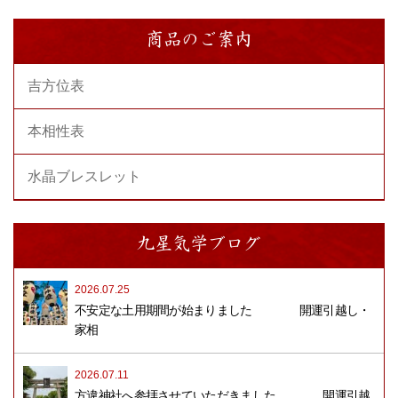
商品のご案内
吉方位表
本相性表
水晶ブレスレット
九星気学ブログ
2026.07.25
不安定な土用期間が始まりました 開運引越し・
家相
2026.07.11
方違神社へ参拝させていただきました 開運引越