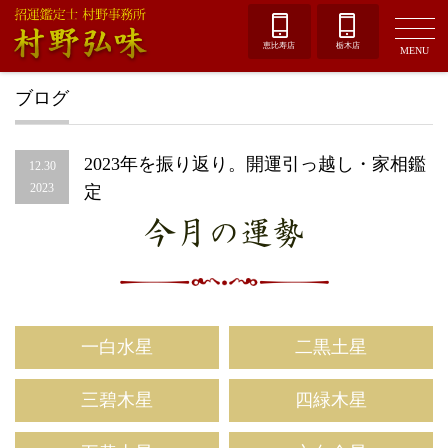
恵比寿店
栃木店
MENU
ブログ
2023年を振り返り。開運引っ越し・家相鑑
12.30
2023
定
今月の運勢
一白水星
二黒土星
三碧木星
四緑木星