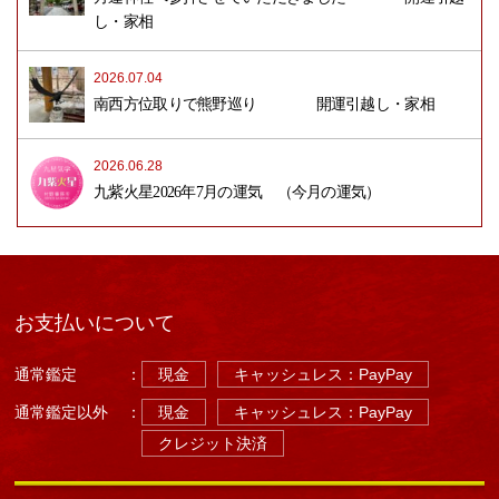
し・家相
2026.07.04
南西方位取りで熊野巡り 開運引越し・家相
2026.06.28
九紫火星2026年7月の運気 （今月の運気）
お支払いについて
通常鑑定
：
現金
キャッシュレス：PayPay
通常鑑定以外
：
現金
キャッシュレス：PayPay
クレジット決済