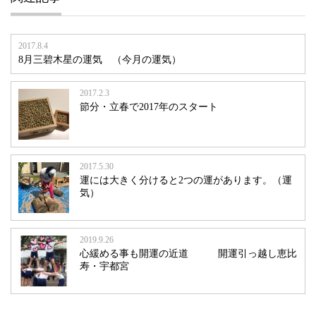
2017.8.4
8月三碧木星の運気 （今月の運気）
2017.2.3
節分・立春で2017年のスタート
2017.5.30
運には大きく分けると2つの運があります。（運
気）
2019.9.26
心緩める事も開運の近道 開運引っ越し恵比
寿・宇都宮