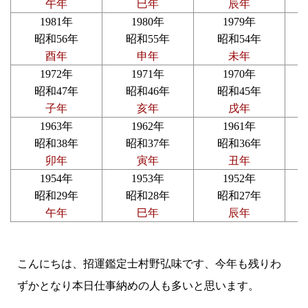
午年
巳年
辰年
1981年
1980年
1979年
昭和56年
昭和55年
昭和54年
酉年
申年
未年
1972年
1971年
1970年
昭和47年
昭和46年
昭和45年
子年
亥年
戌年
1963年
1962年
1961年
昭和38年
昭和37年
昭和36年
卯年
寅年
丑年
1954年
1953年
1952年
昭和29年
昭和28年
昭和27年
午年
巳年
辰年
こんにちは、招運鑑定士村野弘味です、今年も残りわ
ずかとなり本日仕事納めの人も多いと思います。