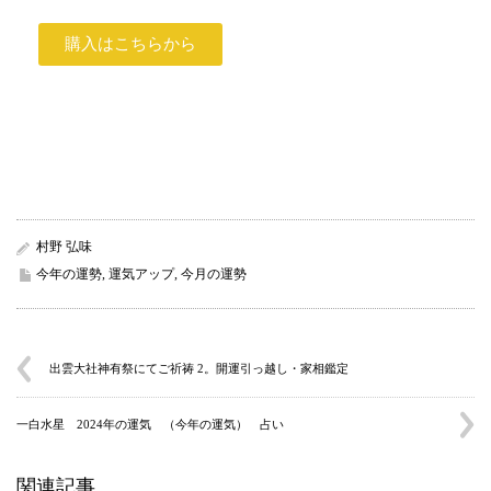
購入はこちらから
村野 弘味
今年の運勢
,
運気アップ
,
今月の運勢
出雲大社神有祭にてご祈祷 2。開運引っ越し・家相鑑定
一白水星 2024年の運気 （今年の運気） 占い
関連記事