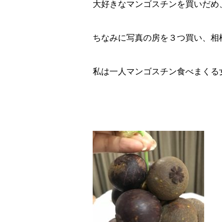
大好きなマンゴスチンを買いだめ
ちなみに写真の房を３つ買い、相
私は一人マンゴスチン食べまくる