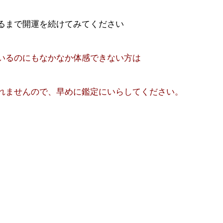
るまで開運を続けてみてください
いるのにもなかなか体感できない方は
れませんので、早めに鑑定にいらしてください。