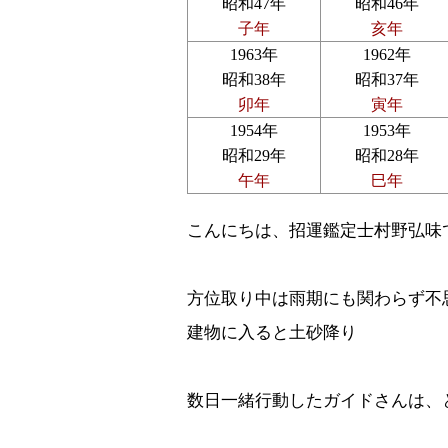
昭和47年
昭和46年
子年
亥年
1963年
1962年
昭和38年
昭和37年
卯年
寅年
1954年
1953年
昭和29年
昭和28年
午年
巳年
こんにちは、招運鑑定士村野弘味
方位取り中は雨期にも関わらず不
建物に入ると土砂降り
数日一緒行動したガイドさんは、