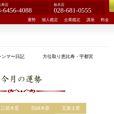
比寿店
栃木店
3-6456-4088
028-681-0555
運勢
個人鑑定
企業鑑定
講座
料金
ミャンマー日記 方位取り恵比寿・宇都宮
今月の運勢
三碧木星
四緑木星
五黄土星