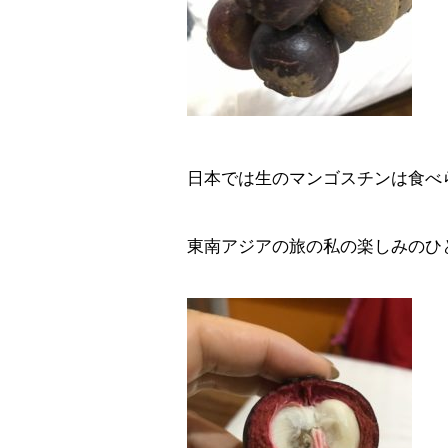
日本では生のマンゴスチンは食べ
東南アジアの旅の私の楽しみのひ