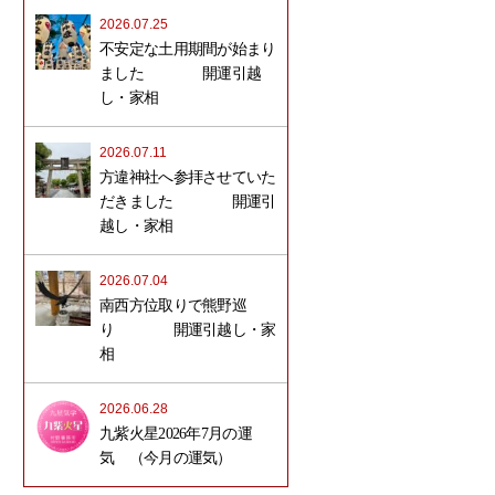
昭和42年
昭和41年
昭和40年
昭和39
2026.07.25
未年
午年
巳年
辰年
不安定な土用期間が始まり
1958年
1957年
1956年
1955年
ました 開運引越
昭和33年
昭和32年
昭和31年
昭和30
し・家相
戌年
酉年
申年
未年
1949年
1948年
1947年
1946年
2026.07.11
昭和24年
昭和23年
昭和22年
昭和21
方違神社へ参拝させていた
丑年
子年
亥年
戌年
だきました 開運引
越し・家相
2026.07.04
南西方位取りで熊野巡
り 開運引越し・家
相
2026.06.28
九紫火星2026年7月の運
気 （今月の運気）