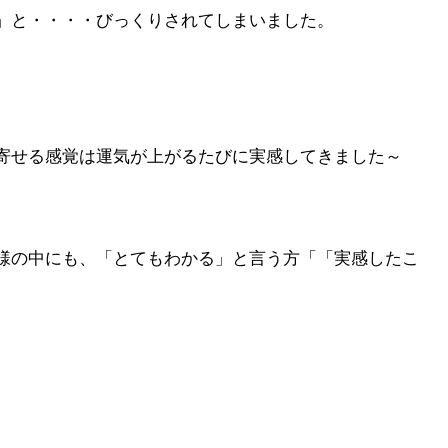
」と・・・・びっくりされてしまいました。
寄せる感覚は運気が上がるたびに実感してきました～
様の中にも、「とてもわかる」と言う方「「実感したこ