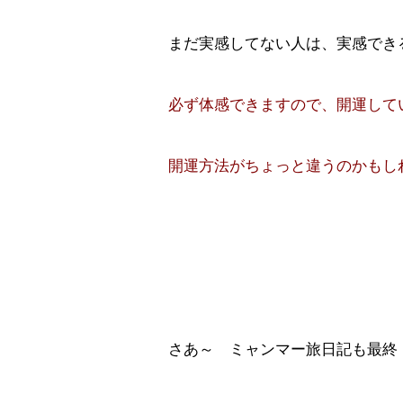
まだ実感してない人は、実感でき
必ず体感できますので、開運して
開運方法がちょっと違うのかもし
さあ～ ミャンマー旅日記も最終