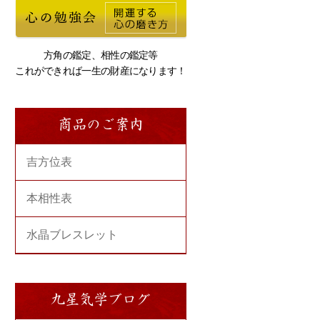
丑年
子年
亥年
戌年
2012年
2011年
2010年
2009年
平成24年
平成23年
平成22年
平成21
方角の鑑定、相性の鑑定等
辰年
卯年
寅年
丑年
これができれば一生の財産になります！
2003年
2002年
2001年
2000年
平成15年
平成14年
平成13年
平成12
商品のご案内
未年
午年
巳年
辰年
1994年
1993年
1992年
1991年
平成6年
平成5年
平成4年
平成3
吉方位表
戌年
酉年
申年
未年
1985年
1984年
1983年
1982年
本相性表
昭和60年
昭和59年
昭和58年
昭和57
丑年
子年
亥年
戌年
水晶ブレスレット
1976年
1975年
1974年
1973年
昭和51年
昭和50年
昭和49年
昭和48
辰年
卯年
寅年
丑年
九星気学ブログ
1967年
1966年
1965年
1964年