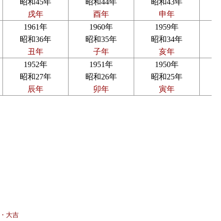
昭和45年
昭和44年
昭和43年
戌年
酉年
申年
1961年
1960年
1959年
昭和36年
昭和35年
昭和34年
丑年
子年
亥年
1952年
1951年
1950年
昭和27年
昭和26年
昭和25年
辰年
卯年
寅年
・大吉