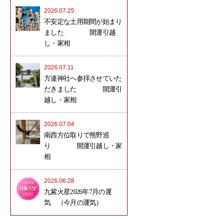
昭和42年
昭和41年
昭和40年
昭和39
2026.07.25
未年
午年
巳年
辰年
不安定な土用期間が始まり
1958年
1957年
1956年
1955年
ました 開運引越
昭和33年
昭和32年
昭和31年
昭和30
し・家相
戌年
酉年
申年
未年
1949年
1948年
1947年
1946年
2026.07.11
昭和24年
昭和23年
昭和22年
昭和21
方違神社へ参拝させていた
丑年
子年
亥年
戌年
だきました 開運引
越し・家相
2026.07.04
南西方位取りで熊野巡
り 開運引越し・家
相
2026.06.28
九紫火星2026年7月の運
気 （今月の運気）