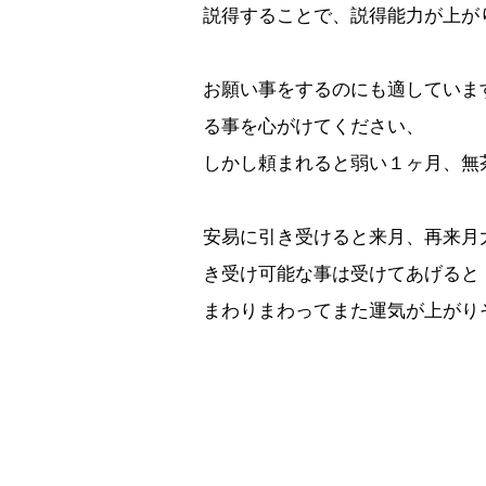
説得することで、説得能力が上が
お願い事をするのにも適していま
る事を心がけてください、
しかし頼まれると弱い１ヶ月、無
安易に引き受けると来月、再来月
き受け可能な事は受けてあげると
まわりまわってまた運気が上がり