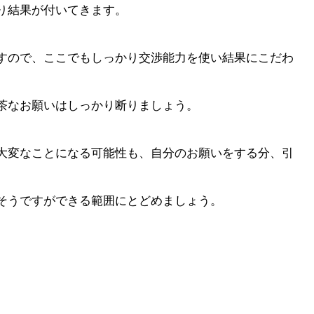
り結果が付いてきます。
すので、ここでもしっかり交渉能力を使い結果にこだわ
茶なお願いはしっかり断りましょう。
大変なことになる可能性も、自分のお願いをする分、引
そうですができる範囲にとどめましょう。