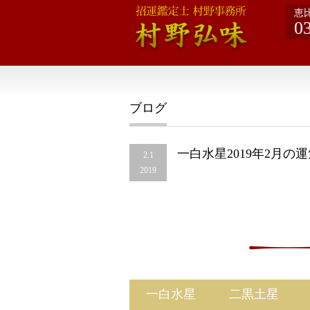
恵
0
ブログ
一白水星2019年2月
2.1
2019
一白水星
二黒土星