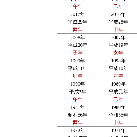
午年
巳年
2017年
2016年
平成29年
平成28年
酉年
申年
2008年
2007年
平成20年
平成19年
子年
亥年
1999年
1998年
平成11年
平成10年
卯年
寅年
1990年
1989年
平成2年
平成元年
午年
巳年
1981年
1980年
昭和56年
昭和55年
酉年
申年
1972年
1971年