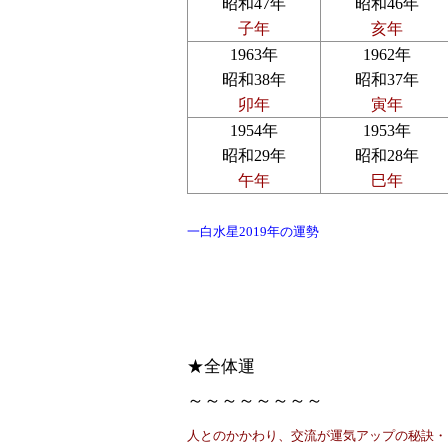
昭和47年
昭和46年
子年
亥年
1963年
1962年
昭和38年
昭和37年
卯年
寅年
1954年
1953年
昭和29年
昭和28年
午年
巳年
一白水星2019年の運勢
★全体運
～～～～～～～～
人とのかかわり、交流が運気アップの秘訣・