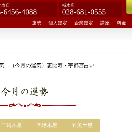
比寿店
栃木店
3-6456-4088
028-681-0555
運勢
個人鑑定
企業鑑定
講座
料金
の運気 （今月の運気）恵比寿・宇都宮占い
今月の運勢
三碧木星
四緑木星
五黄土星