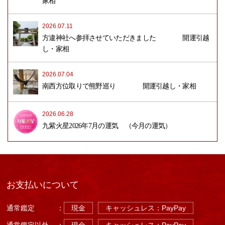
家相
2026.07.11
方違神社へ参拝させていただきました 開運引越
し・家相
2026.07.04
南西方位取りで熊野巡り 開運引越し・家相
2026.06.28
九紫火星2026年7月の運気 （今月の運気）
お支払いについて
通常鑑定
：
現金
キャッシュレス：PayPay
通常鑑定以外
：
現金
キャッシュレス：PayPay