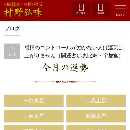
恵比寿店
栃木店
MENU
ブログ
感情のコントロールが効かない人は運気は
7.27
2018
上がりません（開運占い恵比寿・宇都宮）
今月の運勢
一白水星
二黒土星
三碧木星
四緑木星