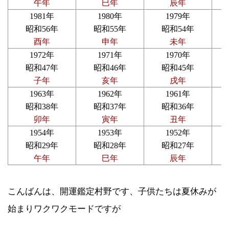
午年
巳年
辰年
1981年
1980年
1979年
昭和56年
昭和55年
昭和54年
酉年
申年
未年
1972年
1971年
1970年
昭和47年
昭和46年
昭和45年
子年
亥年
戌年
1963年
1962年
1961年
昭和38年
昭和37年
昭和36年
卯年
寅年
丑年
1954年
1953年
1952年
昭和29年
昭和28年
昭和27年
午年
巳年
辰年
こんばんは、開運鑑定村野です、子供たちは夏休みが
始まりワクワクモードですが