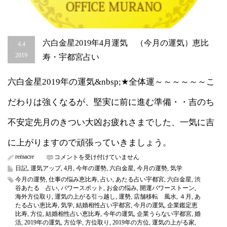
き
寄
せ
は
六白金星2019年4月運気 （今月の運気）恵比
4.4
2019
寿・宇都宮占い
六白金星2019年の運気&nbsp;★全体運～～～～～～こ
だわりは強くなるが、堅実に前に進む準備・・吉のち
不安定先月のきつい大凶お疲れさまでした、一気に吉
に上がりますので頑張っていきましょう。
remacre
六
コメントを受け付けていません
白
日記
,
運気アップ
,
4月
,
今年の運勢
,
六白金星
,
今月の運勢
,
気学
金
今月の運勢
,
仕事の悩み恵比寿
,
占い
,
あたる占い宇都宮
,
六白金星
,
渋
星
谷あたる 占い
,
パワースポット
,
お金の悩み
,
開運パワーストーン
,
2019
海外方位取り
,
運気の上がる引っ越し
,
運勢
,
店舗移転 風水
,
４月
,
あ
年
たる占い恵比寿
,
気学
,
結婚相性占い宇都宮
,
今月の運気
,
企業鑑定恵
4
比寿
,
方位
,
結婚相性占い恵比寿
,
今年の運気
,
企業うらない宇都宮
,
婚
月
活
,
2019年の運気
,
方位学
,
方位取り
,
2019年の方位
,
運気の上がる家
,
運