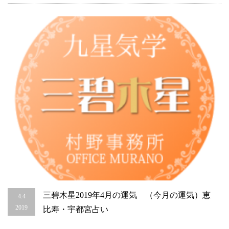
月
の
運
気）
恵
比
寿・
宇
都
宮
占
い
は
三碧木星2019年4月の運気 （今月の運気）恵
4.4
2019
比寿・宇都宮占い