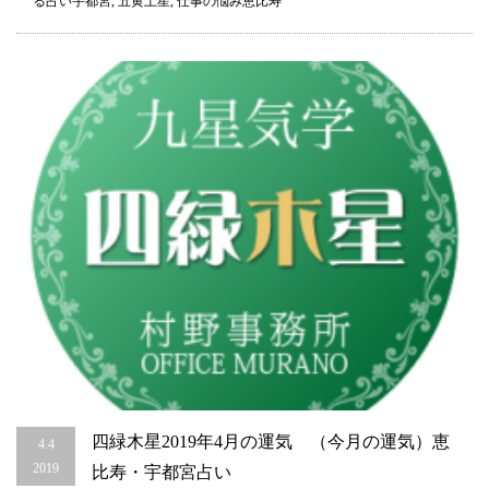
る占い宇都宮
,
五黄土星
,
仕事の悩み恵比寿
気
（今
月
の
運
気）
恵
比
寿・
宇
都
宮
占
い
は
四緑木星2019年4月の運気 （今月の運気）恵
4.4
2019
比寿・宇都宮占い