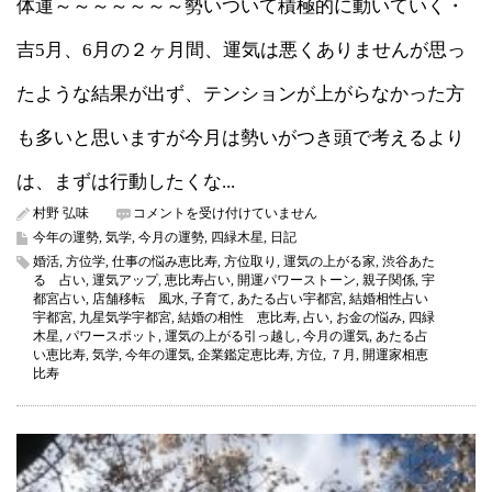
体運～～～～～～～勢いついて積極的に動いていく・
吉5月、6月の２ヶ月間、運気は悪くありませんが思っ
たような結果が出ず、テンションが上がらなかった方
も多いと思いますが今月は勢いがつき頭で考えるより
は、まずは行動したくな...
四
村野 弘味
コメントを受け付けていません
緑
今年の運勢
,
気学
,
今月の運勢
,
四緑木星
,
日記
木
婚活
,
方位学
,
仕事の悩み恵比寿
,
方位取り
,
運気の上がる家
,
渋谷あた
星
る 占い
,
運気アップ
,
恵比寿占い
,
開運パワーストーン
,
親子関係
,
宇
2019
都宮占い
,
店舗移転 風水
,
子育て
,
あたる占い宇都宮
,
結婚相性占い
年
宇都宮
,
九星気学宇都宮
,
結婚の相性 恵比寿
,
占い
,
お金の悩み
,
四緑
7
木星
,
パワースポット
,
運気の上がる引っ越し
,
今月の運気
,
あたる占
月
い恵比寿
,
気学
,
今年の運気
,
企業鑑定恵比寿
,
方位
,
７月
,
開運家相恵
の
比寿
運
気
（今
月
の
運
気）