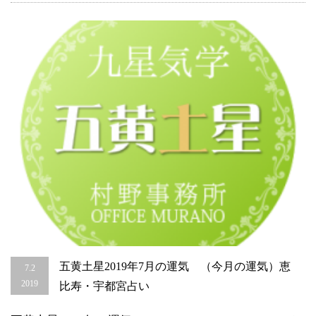
用
期
間
が
始
ま
り
ま
す。
開
運
引
っ
越
し
恵
比
寿・
宇
都
宮
は
五黄土星2019年7月の運気 （今月の運気）恵
7.2
2019
比寿・宇都宮占い