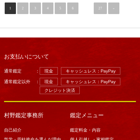
気）
1
2
恵
3
4
5
6
…
27
»
比
寿・
宇
都
宮
占
い
は
お支払いについて
通常鑑定
：
現金
キャッシュレス：PayPay
通常鑑定以外
：
現金
キャッシュレス：PayPay
クレジット決済
村野鑑定事務所
鑑定メニュー
自己紹介
鑑定料金・内容
気学・四柱推命を選んだ理由
個人引越し・家相鑑定