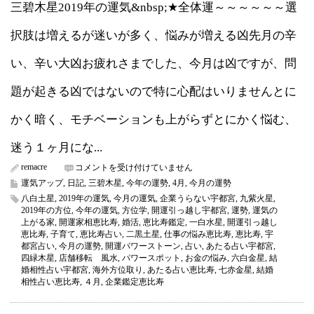
三碧木星2019年の運気&nbsp;★全体運～～～～～～選
択肢は増えるが迷いが多く、悩みが増える凶先月の辛
い、辛い大凶お疲れさまでした、今月は凶ですが、問
題が起きる凶ではないので特に心配はいりませんとに
かく暗く、モチベーションも上がらずとにかく悩む、
迷う１ヶ月にな...
remacre
三
コメントを受け付けていません
碧
運気アップ
,
日記
,
三碧木星
,
今年の運勢
,
4月
,
今月の運勢
木
八白土星
,
2019年の運気
,
今月の運気
,
企業うらない宇都宮
,
九紫火星
,
星
2019年の方位
,
今年の運気
,
方位学
,
開運引っ越し宇都宮
,
運勢
,
運気の
2019
上がる家
,
開運家相恵比寿
,
婚活
,
恵比寿鑑定
,
一白水星
,
開運引っ越し
年
恵比寿
,
子育て
,
恵比寿占い
,
二黒土星
,
仕事の悩み恵比寿
,
恵比寿
,
宇
4
都宮占い
,
今月の運勢
,
開運パワーストーン
,
占い
,
あたる占い宇都宮
,
月
四緑木星
,
店舗移転 風水
,
パワースポット
,
お金の悩み
,
六白金星
,
結
の
婚相性占い宇都宮
,
海外方位取り
,
あたる占い恵比寿
,
七赤金星
,
結婚
運
相性占い恵比寿
,
４月
,
企業鑑定恵比寿
気
（今
月