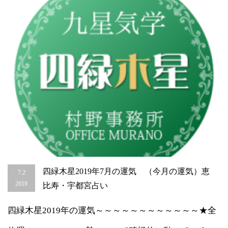
の
運
気）
恵
比
寿・
宇
都
宮
占
い
は
四緑木星2019年7月の運気 （今月の運気）恵
7.2
2019
比寿・宇都宮占い
四緑木星2019年の運気～～～～～～～～～～～～★全