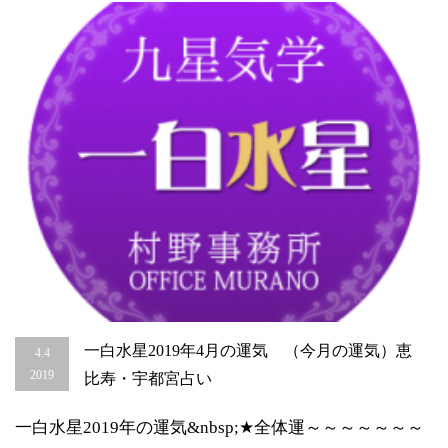
気）
恵
比
寿・
宇
都
宮
占
い
は
一白水星2019年4月の運気 （今月の運気）恵
4.4
2019
比寿・宇都宮占い
一白水星2019年の運気&nbsp;★全体運～～～～～～～