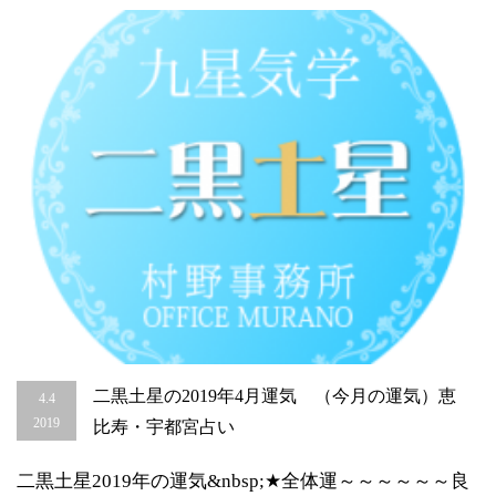
の
運
気）
恵
比
寿・
宇
都
宮
占
い
は
二黒土星の2019年4月運気 （今月の運気）恵
4.4
2019
比寿・宇都宮占い
二黒土星2019年の運気&nbsp;★全体運～～～～～～良