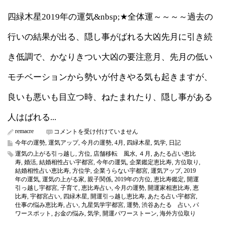
四緑木星2019年の運気&nbsp;★全体運～～～～過去の
行いの結果が出る、隠し事がばれる大凶先月に引き続
き低調で、かなりきつい大凶の要注意月、先月の低い
モチベーションから勢いが付きやる気も起きますが、
良いも悪いも目立つ時、ねたまれたり、隠し事がある
人はばれる...
remacre
四
コメントを受け付けていません
緑
今年の運勢
,
運気アップ
,
今月の運勢
,
4月
,
四緑木星
,
気学
,
日記
木
運気の上がる引っ越し
,
方位
,
店舗移転 風水
,
４月
,
あたる占い恵比
星
寿
,
婚活
,
結婚相性占い宇都宮
,
今年の運気
,
企業鑑定恵比寿
,
方位取り
,
2019
結婚相性占い恵比寿
,
方位学
,
企業うらない宇都宮
,
運気アップ
,
2019
年
年の運気
,
運気の上がる家
,
親子関係
,
2019年の方位
,
恵比寿鑑定
,
開運
4
引っ越し宇都宮
,
子育て
,
恵比寿占い
,
今月の運勢
,
開運家相恵比寿
,
恵
月
比寿
,
宇都宮占い
,
四緑木星
,
開運引っ越し恵比寿
,
あたる占い宇都宮
,
の
仕事の悩み恵比寿
,
占い
,
九星気学宇都宮
,
運勢
,
渋谷あたる 占い
,
パ
運
ワースポット
,
お金の悩み
,
気学
,
開運パワーストーン
,
海外方位取り
気
（今