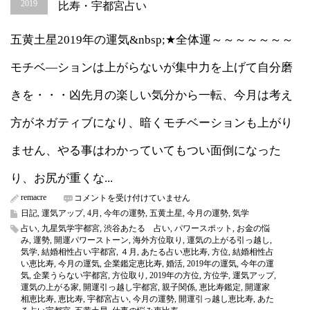
2019
比寿・宇都宮占い
五黄土星2019年の運気&nbsp;★全体運～～～～～～～
モチベ―ションは上がらないが集中力を上げて自分磨
きを・・・凶先月の楽しい気分から一転、今月は考え
方がネガティブになり、暗くモチベーションも上がり
ません、やる事はわかっていてもつい面倒になった
り、お尻が重くな...
remacre
五
コメントを受け付けていません
黄
日記
,
運気アップ
,
4月
,
今年の運勢
,
五黄土星
,
今月の運勢
,
気学
土
占い
,
九星気学宇都宮
,
渋谷あたる 占い
,
パワースポット
,
お金の悩
星
み
,
運勢
,
開運パワーストーン
,
海外方位取り
,
運気の上がる引っ越し
,
2019
気学
,
結婚相性占い宇都宮
,
４月
,
あたる占い恵比寿
,
方位
,
結婚相性占
年
い恵比寿
,
今月の運気
,
企業鑑定恵比寿
,
婚活
,
2019年の運気
,
今年の運
4
気
,
企業うらない宇都宮
,
方位取り
,
2019年の方位
,
方位学
,
運気アップ
,
月
運気の上がる家
,
開運引っ越し宇都宮
,
親子関係
,
恵比寿鑑定
,
開運家
の
相恵比寿
,
恵比寿
,
宇都宮占い
,
今月の運勢
,
開運引っ越し恵比寿
,
あた
運