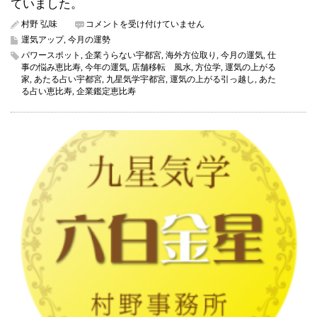
ていました。
本
村野 弘味
コメントを受け付けていません
日
運気アップ
,
今月の運勢
5
パワースポット
,
企業うらない宇都宮
,
海外方位取り
,
今月の運気
,
仕
日
事の悩み恵比寿
,
今年の運気
,
店舗移転 風水
,
方位学
,
運気の上がる
か
家
,
あたる占い宇都宮
,
九星気学宇都宮
,
運気の上がる引っ越し
,
あた
ら
る占い恵比寿
,
企業鑑定恵比寿
旧
暦
4
月
が
ス
タ
ー
ト
し
ま
す
＆
あ
り
が
た
い
引