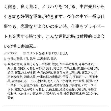
く働き、良く遊ぶ、メリハリをつける、中吉先月から
引き続き好調な運気が続きます、今年の中で一番は仕
事でも、恋愛など出会いの多い時、仕事もプライベー
トも充実する時です、こんな運気の時は積極的に出会
いの場に参加家...
remacre
二
コメントを受け付けていません
黒
今月の運勢
,
4月
,
気学
,
二黒土星
,
日記
土
今月の運気
,
企業うらない宇都宮
,
運勢
,
2019年の方位
,
今年の運気
,
一
星
白水星
,
開運引っ越し宇都宮
,
気学
,
方位学
,
二黒土星
,
開運家相恵比寿
,
の
婚活
,
運気の上がる家
,
今月の運勢
,
開運引っ越し恵比寿
,
運気アップ
,
2019
恵比寿鑑定
,
四緑木星
,
仕事の悩み恵比寿
,
子育て
,
宇都宮占い
,
五黄土
年
星
,
渋谷あたる 占い
,
恵比寿
,
あたる占い宇都宮
,
六白金星
,
開運パワ
4
ーストーン
,
お金の悩み
,
七赤金星
,
結婚相性占い宇都宮
,
パワースポ
月
ット
,
運気の上がる引っ越し
,
八白土星
,
結婚相性占い恵比寿
,
海外方
運
位取り
,
あたる占い恵比寿
,
九紫火星
,
４月
,
企業鑑定恵比寿
,
2019年の
気
運気
（今
月
の
運