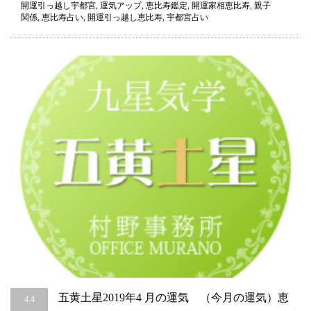
開運引っ越し宇都宮
,
運気アップ
,
恵比寿鑑定
,
開運家相恵比寿
,
親子
気
関係
,
恵比寿占い
,
開運引っ越し恵比寿
,
宇都宮占い
（今
月
の
運
気）
恵
比
寿・
宇
都
宮
占
い
は
五黄土星2019年4 月の運気 （今月の運気）恵
4.4