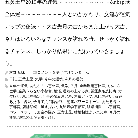
五黄土星2019年の運気～～～～～～～～～～&nbsp;★
全体運～～～～～～～～人とのかかわり、交流が運気
アップの秘訣・・大吉先月の吉からまた上がり大吉、
今月はいろいろなチャンスが訪れる時、せっかく訪れ
るチャンス、しっかり結果にこだわっていきましょ
う。
五
村野 弘味
コメントを受け付けていません
黄
日記
,
五黄土星
,
気学
,
今年の運勢
,
今月の運勢
土
今年の運気
,
あたる占い恵比寿
,
気学
,
７月
,
企業鑑定恵比寿
,
方位
,
方
星
位学
,
企業うらない宇都宮
,
婚活
,
運気の上がる家
,
開運家相恵比寿
,
方
2019
位取り
,
恵比寿鑑定
,
仕事の悩み恵比寿
,
運気アップ
,
恵比寿占い
,
渋谷
年
あたる 占い
,
子育て
,
宇都宮占い
,
開運パワーストーン
,
あたる占い
7
宇都宮
,
店舗移転 風水
,
占い
,
九星気学宇都宮
,
結婚相性占い宇都宮
,
月
パワースポット
,
お金の悩み
,
五黄土星
,
結婚相性占い恵比寿
,
今月の
の
運気
,
運気の上がる引っ越し
運
気
（今
月