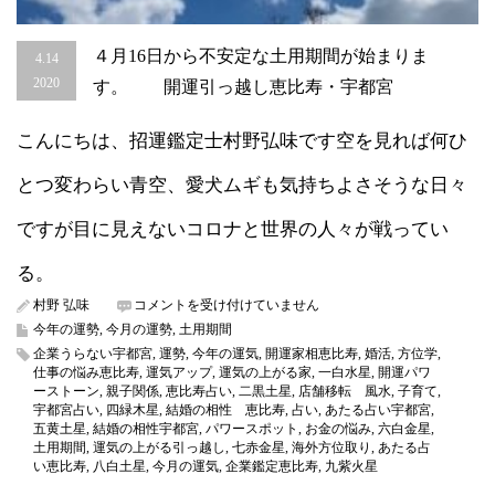
４月16日から不安定な土用期間が始まりま
4.14
2020
す。 開運引っ越し恵比寿・宇都宮
こんにちは、招運鑑定士村野弘味です空を見れば何ひ
とつ変わらい青空、愛犬ムギも気持ちよさそうな日々
ですが目に見えないコロナと世界の人々が戦ってい
る。
４
村野 弘味
コメントを受け付けていません
月
今年の運勢
,
今月の運勢
,
土用期間
16
企業うらない宇都宮
,
運勢
,
今年の運気
,
開運家相恵比寿
,
婚活
,
方位学
,
日
仕事の悩み恵比寿
,
運気アップ
,
運気の上がる家
,
一白水星
,
開運パワ
か
ーストーン
,
親子関係
,
恵比寿占い
,
二黒土星
,
店舗移転 風水
,
子育て
,
ら
宇都宮占い
,
四緑木星
,
結婚の相性 恵比寿
,
占い
,
あたる占い宇都宮
,
不
五黄土星
,
結婚の相性宇都宮
,
パワースポット
,
お金の悩み
,
六白金星
,
安
土用期間
,
運気の上がる引っ越し
,
七赤金星
,
海外方位取り
,
あたる占
定
い恵比寿
,
八白土星
,
今月の運気
,
企業鑑定恵比寿
,
九紫火星
な
土