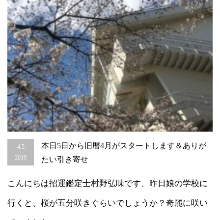
恵
比
寿・
宇
都
宮
占
い
は
本日5日から旧暦4月がスタートします＆ありが
4.5
2019
たい引き寄せ
こんにちは招運鑑定士村野弘味です、昨日娘の学校に
行くと、桜が五分咲きぐらいでしょうか？奇麗に咲い