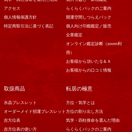
アクセス
らくらくパックのご案内
個人情報保護方針
開運空間しつらえパック
特定商取引法に基づく表記
個人向け印鑑鑑定／販売
企業鑑定
オンライン鑑定診断（zoom利
用）
お客様から頂いたＱ＆Ａ
お客様からの口コミ情報
取扱商品
転居の極意
水晶ブレスレット
方位・気学とは
オーダーメイド招運ブレスレット
方位の割り出し方法
吉方位表
気学・四柱推命を選んだ理由
吉方位表の使い方
らくらくパックのご案内