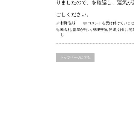
りましたので、を確認し、運気が
ごしください。
新
村野 弘味
コメントを受け付けていま
サ
断舎利
,
部屋が汚い
,
整理整頓
,
開運片付け
,
開
ー
し
ビ
ス
始
ま
トップページに戻る
り
ま
し
た・・
＆
11
月
の
運
気
発
表
は