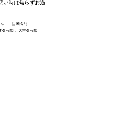
悪い時は焦らずお過
せん
断舎利
運引っ越し
,
大吉引っ越