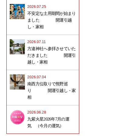
2026.07.25
不安定な土用期間が始まり
ました 開運引越
し・家相
2026.07.11
方違神社へ参拝させていた
だきました 開運引
越し・家相
2026.07.04
南西方位取りで熊野巡
り 開運引越し・家
相
2026.06.28
九紫火星2026年7月の運
気 （今月の運気）