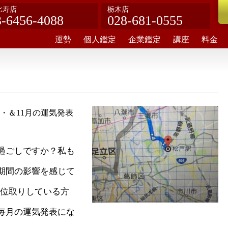
比寿店
栃木店
3-6456-4088
028-681-0555
運勢
個人鑑定
企業鑑定
講座
料金
・＆11月の運気発表
過ごしですか？私も
期間の影響を感じて
方位取りしている方
毎月の運気発表にな