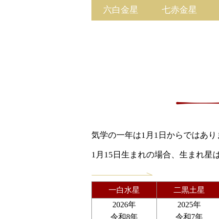
六白金星
七赤金星
気学の一年は1月1日からではありま
1月15日生まれの場合、生まれ
一白水星
二黒土星
2026年
2025年
令和8年
令和7年