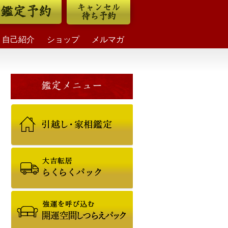
キャンセル
鑑定予約
待ち予約
自己紹介
ショップ
メルマガ
鑑定メニュー