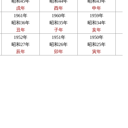
昭和45年
昭和44年
昭和43年
戌年
酉年
申年
1961年
1960年
1959年
昭和36年
昭和35年
昭和34年
丑年
子年
亥年
1952年
1951年
1950年
昭和27年
昭和26年
昭和25年
辰年
卯年
寅年