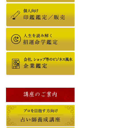
講座のご案内
六白金星
七赤金星
八白土星
九紫火
2021年
2020年
2019年
2018年
令和3年
令和2年
平成31/令和元年
平成30