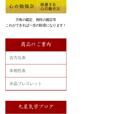
丑年
子年
亥年
戌年
2012年
2011年
2010年
2009年
平成24年
平成23年
平成22年
平成21
方角の鑑定、相性の鑑定等
辰年
卯年
寅年
丑年
これができれば一生の財産になります！
2003年
2002年
2001年
2000年
平成15年
平成14年
平成13年
平成12
商品のご案内
未年
午年
巳年
辰年
1994年
1993年
1992年
1991年
平成6年
平成5年
平成4年
平成3
吉方位表
戌年
酉年
申年
未年
1985年
1984年
1983年
1982年
本相性表
昭和60年
昭和59年
昭和58年
昭和57
丑年
子年
亥年
戌年
水晶ブレスレット
1976年
1975年
1974年
1973年
昭和51年
昭和50年
昭和49年
昭和48
辰年
卯年
寅年
丑年
九星気学ブログ
1967年
1966年
1965年
1964年