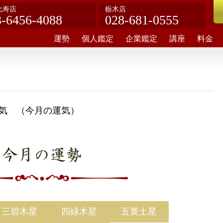
比寿店
栃木店
3-6456-4088
028-681-0555
運勢
個人鑑定
企業鑑定
講座
料金
運気 （今月の運気）
今月の運勢
三碧木星
四緑木星
五黄土星