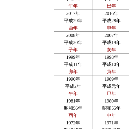
午年
巳年
2017年
2016年
平成29年
平成28年
酉年
申年
2008年
2007年
平成20年
平成19年
子年
亥年
1999年
1998年
平成11年
平成10年
卯年
寅年
1990年
1989年
平成2年
平成元年
午年
巳年
1981年
1980年
昭和56年
昭和55年
酉年
申年
1972年
1971年