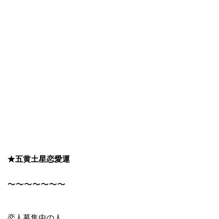
★五黄土星恋愛運
〜〜〜〜〜〜〜
恋人募集中の人