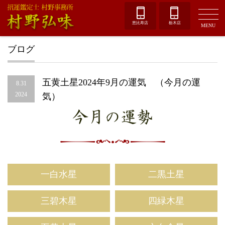
恵比寿店
栃木店
MENU
ブログ
五黄土星2024年9月の運気 （今月の運
8.31
2024
気）
今月の運勢
一白水星
二黒土星
三碧木星
四緑木星