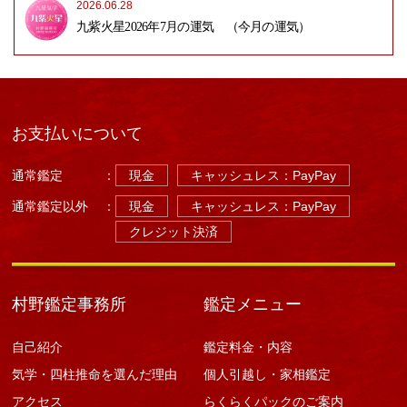
2026.06.28
九紫火星2026年7月の運気 （今月の運気）
お支払いについて
通常鑑定
：
現金
キャッシュレス：PayPay
通常鑑定以外
：
現金
キャッシュレス：PayPay
クレジット決済
村野鑑定事務所
鑑定メニュー
自己紹介
鑑定料金・内容
気学・四柱推命を選んだ理由
個人引越し・家相鑑定
アクセス
らくらくパックのご案内