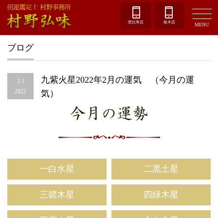
恵比寿店
栃木店
MENU
ブログ
九紫火星2022年2月の運気 （今月の運
2.1
2022
気）
今月の運勢
一白水星
二黒土星
三碧木星
四緑木星