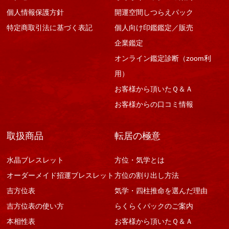
個人情報保護方針
開運空間しつらえパック
特定商取引法に基づく表記
個人向け印鑑鑑定／販売
企業鑑定
オンライン鑑定診断（zoom利
用）
お客様から頂いたＱ＆Ａ
お客様からの口コミ情報
取扱商品
転居の極意
水晶ブレスレット
方位・気学とは
オーダーメイド招運ブレスレット
方位の割り出し方法
吉方位表
気学・四柱推命を選んだ理由
吉方位表の使い方
らくらくパックのご案内
本相性表
お客様から頂いたＱ＆Ａ