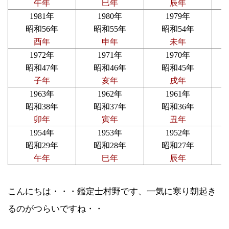
午年
巳年
辰年
1981年
1980年
1979年
昭和56年
昭和55年
昭和54年
酉年
申年
未年
1972年
1971年
1970年
昭和47年
昭和46年
昭和45年
子年
亥年
戌年
1963年
1962年
1961年
昭和38年
昭和37年
昭和36年
卯年
寅年
丑年
1954年
1953年
1952年
昭和29年
昭和28年
昭和27年
午年
巳年
辰年
こんにちは・・・鑑定士村野です、一気に寒り朝起き
るのがつらいですね・・