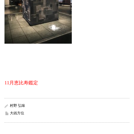
11月恵比寿鑑定
村野 弘味
大凶方位