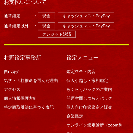
お支払いについて
通常鑑定
：
現金
キャッシュレス：PayPay
通常鑑定以外
：
現金
キャッシュレス：PayPay
クレジット決済
村野鑑定事務所
鑑定メニュー
自己紹介
鑑定料金・内容
気学・四柱推命を選んだ理由
個人引越し・家相鑑定
アクセス
らくらくパックのご案内
個人情報保護方針
開運空間しつらえパック
特定商取引法に基づく表記
個人向け印鑑鑑定／販売
企業鑑定
オンライン鑑定診断（zoom利