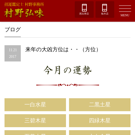
恵比寿店
栃木店
MENU
ブログ
来年の大凶方位は・・（方位）
11.21
2017
今月の運勢
一白水星
二黒土星
三碧木星
四緑木星