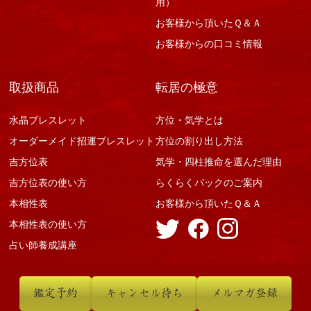
用）
お客様から頂いたＱ＆Ａ
お客様からの口コミ情報
取扱商品
転居の極意
水晶ブレスレット
方位・気学とは
オーダーメイド招運ブレスレット
方位の割り出し方法
吉方位表
気学・四柱推命を選んだ理由
吉方位表の使い方
らくらくパックのご案内
本相性表
お客様から頂いたＱ＆Ａ
本相性表の使い方
占い師養成講座
鑑定予約
キャンセル待ち
メルマガ登録
© 村野鑑定事務所（九星気学占い）