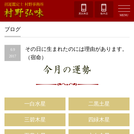
恵比寿店
栃木店
MENU
ブログ
その日に生まれたのには理由があります。
6.9
2017
（宿命）
今月の運勢
一白水星
二黒土星
三碧木星
四緑木星