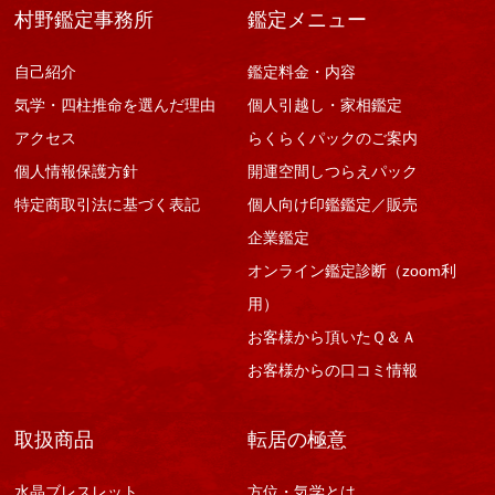
村野鑑定事務所
鑑定メニュー
自己紹介
鑑定料金・内容
気学・四柱推命を選んだ理由
個人引越し・家相鑑定
アクセス
らくらくパックのご案内
個人情報保護方針
開運空間しつらえパック
特定商取引法に基づく表記
個人向け印鑑鑑定／販売
企業鑑定
オンライン鑑定診断（zoom利
用）
お客様から頂いたＱ＆Ａ
お客様からの口コミ情報
取扱商品
転居の極意
水晶ブレスレット
方位・気学とは