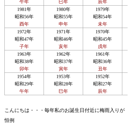
午年
巳年
辰年
1981年
1980年
1979年
昭和56年
昭和55年
昭和54年
酉年
申年
未年
1972年
1971年
1970年
昭和47年
昭和46年
昭和45年
子年
亥年
戌年
1963年
1962年
1961年
昭和38年
昭和37年
昭和36年
卯年
寅年
丑年
1954年
1953年
1952年
昭和29年
昭和28年
昭和27年
午年
巳年
辰年
こんにちは・・・毎年私のお誕生日付近に梅雨入りが
恒例