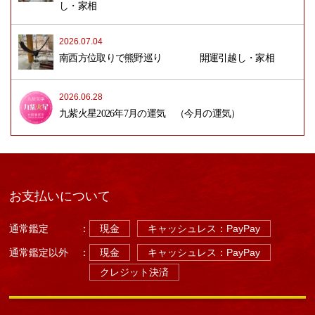
し・家相
2026.07.04
南西方位取りで熊野巡り 開運引越し・家相
2026.06.28
九紫火星2026年7月の運気 （今月の運気）
お支払いについて
通常鑑定
：
現金
キャッシュレス：PayPay
通常鑑定以外
：
現金
キャッシュレス：PayPay
クレジット決済