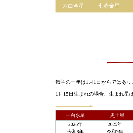
六白金星
七赤金星
気学の一年は1月1日からではありま
1月15日生まれの場合、生まれ
一白水星
二黒土星
2026年
2025年
令和8年
令和7年