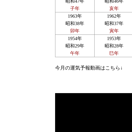
昭和47年
昭和46年
子年
亥年
1963年
1962年
昭和38年
昭和37年
卯年
寅年
1954年
1953年
昭和29年
昭和28年
午年
巳年
今月の運気予報動画はこちら↓