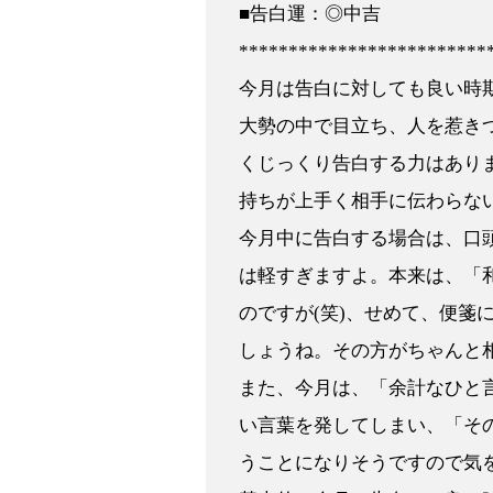
■告白運：◎中吉
*************************
今月は告白に対しても良い時
大勢の中で目立ち、人を惹き
くじっくり告白する力はあり
持ちが上手く相手に伝わらな
今月中に告白する場合は、口
は軽すぎますよ。本来は、「
のですが(笑)、せめて、便箋
しょうね。その方がちゃんと
また、今月は、「余計なひと
い言葉を発してしまい、「そ
うことになりそうですので気