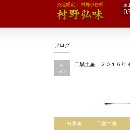
恵
0
ブログ
二黒土星 ２０１６年
4.2
2016
一白水星
二黒土星