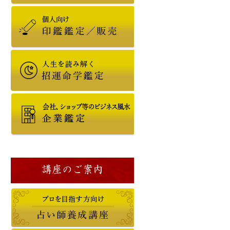
講座のご案内
六白金星
七赤金星
八白土星
九紫火
2021年
2020年
2019年
2018年
令和3年
令和2年
平成31/令和元年
平成30