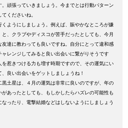
す。頑張っていきましょう。今までとは行動パターン
してくださいね。
行くようにしましょう。例えば、賑やかなところが嫌
・と、クラブやディスコが苦手だったとしても、今月
な友達に教わっても良いですね。自分にとって違和感
チャレンジしてみると良い出会いに繋がりそうです
人を惹きつける力も増す時期ですので、その運気にい
て、良い出会いをゲットしましょうね！
二黒土星は、４月の運気は非常に良いのですが、年の
いがあったとしても、もしかしたらハズレの可能性も
になったり、電撃結婚などはしないようにしましょう