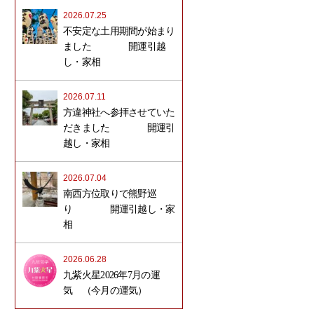
昭和42年
昭和41年
昭和40年
昭和39
2026.07.25
未年
午年
巳年
辰年
不安定な土用期間が始まり
1958年
1957年
1956年
1955年
ました 開運引越
昭和33年
昭和32年
昭和31年
昭和30
し・家相
戌年
酉年
申年
未年
1949年
1948年
1947年
1946年
2026.07.11
昭和24年
昭和23年
昭和22年
昭和21
方違神社へ参拝させていた
丑年
子年
亥年
戌年
だきました 開運引
越し・家相
2026.07.04
南西方位取りで熊野巡
り 開運引越し・家
相
2026.06.28
九紫火星2026年7月の運
気 （今月の運気）