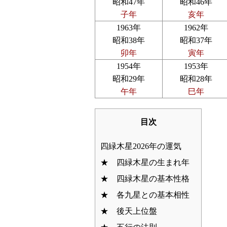
昭和47年
昭和46年
子年
亥年
1963年
1962年
昭和38年
昭和37年
卯年
寅年
1954年
1953年
昭和29年
昭和28年
午年
巳年
目次
四緑木星2026年の運気
★ 四緑木星の生まれ年
★ 四緑木星の基本性格
★ 各九星との基本相性
★ 後天上位盤