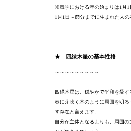
※気学における年の始まりは1月
1月1日～節分までに生まれた人
★ 四緑木星の基本性格
～～～～～～～～～
四緑木星は、穏やかで平和を愛す
春に芽吹く木のように周囲を明る
す存在と言えます。
自分が主体となるよりも、周囲の