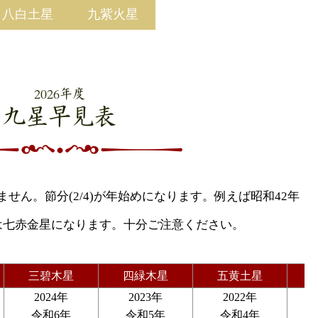
八白土星
九紫火星
2026年度
九星早見表
せん。節分(2/4)が年始めになります。例えば昭和42年
星は七赤金星になります。十分ご注意ください。
三碧木星
四緑木星
五黄土星
2024年
2023年
2022年
令和6年
令和5年
令和4年