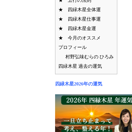
★ 五行の法則
★ 四緑木星全体運
★ 四緑木星仕事運
★ 四緑木星金運
★ 今月のオススメ
プロフィール
村野弘味むらの ひろみ
四緑木星 過去の運気
四緑木星2026年の運気