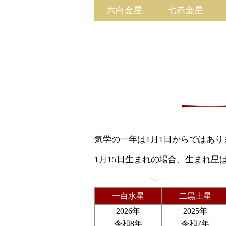
六白金星
七赤金星
気学の一年は1月1日からではありま
1月15日生まれの場合、生まれ
一白水星
二黒土星
2026年
2025年
令和8年
令和7年