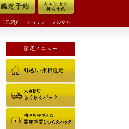
キャンセル
鑑定予約
待ち予約
自己紹介
ショップ
メルマガ
鑑定メニュー