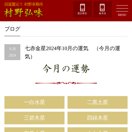
恵比寿店
栃木店
MENU
ブログ
七赤金星2024年10月の運気 （今月の運
9.28
2024
気）
今月の運勢
一白水星
二黒土星
三碧木星
四緑木星