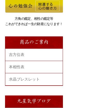
丑年
子年
亥年
戌年
2012年
2011年
2010年
2009年
平成24年
平成23年
平成22年
平成21
方角の鑑定、相性の鑑定等
辰年
卯年
寅年
丑年
これができれば一生の財産になります！
2003年
2002年
2001年
2000年
平成15年
平成14年
平成13年
平成12
商品のご案内
未年
午年
巳年
辰年
1994年
1993年
1992年
1991年
平成6年
平成5年
平成4年
平成3
吉方位表
戌年
酉年
申年
未年
1985年
1984年
1983年
1982年
本相性表
昭和60年
昭和59年
昭和58年
昭和57
丑年
子年
亥年
戌年
水晶ブレスレット
1976年
1975年
1974年
1973年
昭和51年
昭和50年
昭和49年
昭和48
辰年
卯年
寅年
丑年
九星気学ブログ
1967年
1966年
1965年
1964年