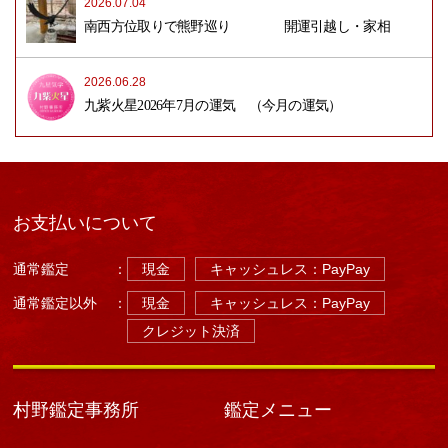
2026.07.04
南西方位取りで熊野巡り 開運引越し・家相
2026.06.28
九紫火星2026年7月の運気 （今月の運気）
お支払いについて
通常鑑定
：
現金
キャッシュレス：PayPay
通常鑑定以外
：
現金
キャッシュレス：PayPay
クレジット決済
村野鑑定事務所
鑑定メニュー