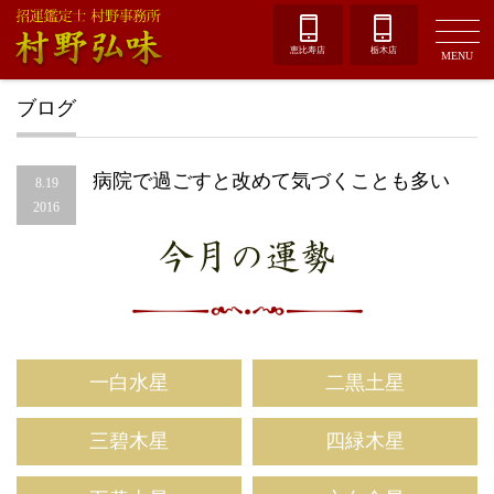
恵比寿店
栃木店
MENU
ブログ
病院で過ごすと改めて気づくことも多い
8.19
2016
今月の運勢
一白水星
二黒土星
三碧木星
四緑木星