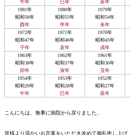
午年
巳年
辰年
1981年
1980年
1979年
昭和56年
昭和55年
昭和54年
酉年
申年
未年
1972年
1971年
1970年
昭和47年
昭和46年
昭和45年
子年
亥年
戌年
1963年
1962年
1961年
昭和38年
昭和37年
昭和36年
卯年
寅年
丑年
1954年
1953年
1952年
昭和29年
昭和28年
昭和27年
午年
巳年
辰年
こんにちは、無事に病院から戻りました。
皆様より温かいお言葉をいただき改めて御礼申し上げ