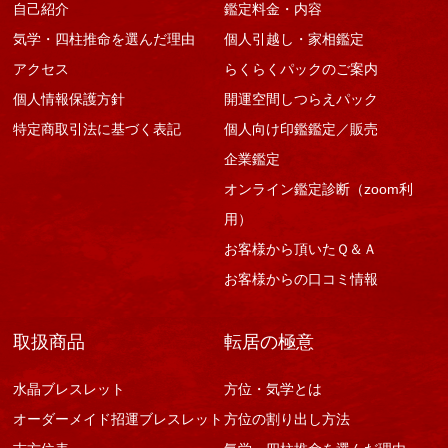
自己紹介
鑑定料金・内容
気学・四柱推命を選んだ理由
個人引越し・家相鑑定
アクセス
らくらくパックのご案内
個人情報保護方針
開運空間しつらえパック
特定商取引法に基づく表記
個人向け印鑑鑑定／販売
企業鑑定
オンライン鑑定診断（zoom利
用）
お客様から頂いたＱ＆Ａ
お客様からの口コミ情報
取扱商品
転居の極意
水晶ブレスレット
方位・気学とは
オーダーメイド招運ブレスレット
方位の割り出し方法