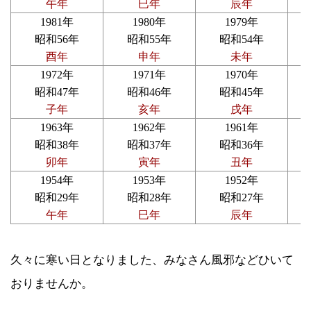
午年
巳年
辰年
1981年
1980年
1979年
昭和56年
昭和55年
昭和54年
酉年
申年
未年
1972年
1971年
1970年
昭和47年
昭和46年
昭和45年
子年
亥年
戌年
1963年
1962年
1961年
昭和38年
昭和37年
昭和36年
卯年
寅年
丑年
1954年
1953年
1952年
昭和29年
昭和28年
昭和27年
午年
巳年
辰年
久々に寒い日となりました、みなさん風邪などひいて
おりませんか。