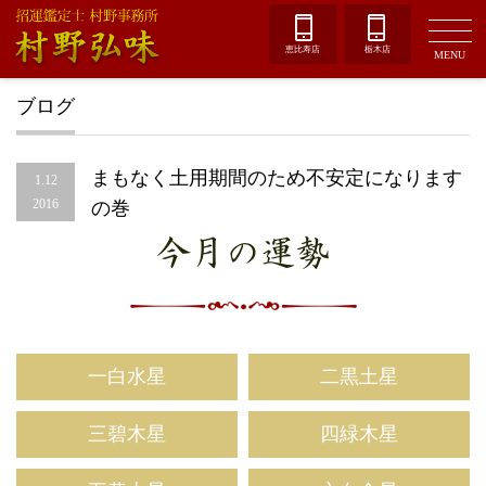
恵比寿店
栃木店
MENU
ブログ
まもなく土用期間のため不安定になります
1.12
2016
の巻
今月の運勢
一白水星
二黒土星
三碧木星
四緑木星