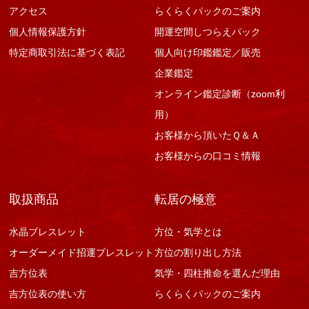
アクセス
らくらくパックのご案内
個人情報保護方針
開運空間しつらえパック
特定商取引法に基づく表記
個人向け印鑑鑑定／販売
企業鑑定
オンライン鑑定診断（zoom利
用）
お客様から頂いたＱ＆Ａ
お客様からの口コミ情報
取扱商品
転居の極意
水晶ブレスレット
方位・気学とは
オーダーメイド招運ブレスレット
方位の割り出し方法
吉方位表
気学・四柱推命を選んだ理由
吉方位表の使い方
らくらくパックのご案内