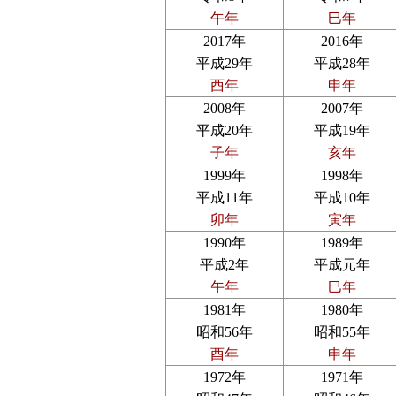
午年
巳年
2017年
2016年
平成29年
平成28年
酉年
申年
2008年
2007年
平成20年
平成19年
子年
亥年
1999年
1998年
平成11年
平成10年
卯年
寅年
1990年
1989年
平成2年
平成元年
午年
巳年
1981年
1980年
昭和56年
昭和55年
酉年
申年
1972年
1971年