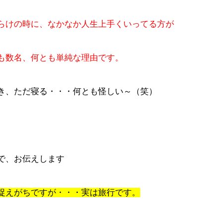
らけの時に、なかなか人生上手くいってる方が
も数名、
何とも単純な理由です。
き、ただ寝る・・・何とも怪しい～（笑）
で、お伝えします
捉えがちですが・・・実は旅行です。