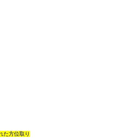
れた方位取り