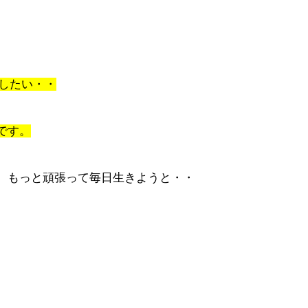
○したい・・
です。
、もっと頑張って毎日生きようと・・