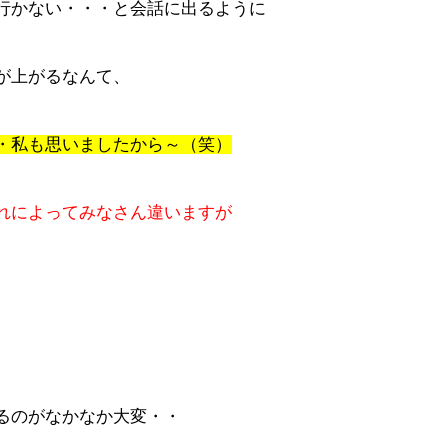
行かない・・・と会話に出るように
が上がるなんて、
・私も思いましたから～（笑）
れによってみなさん違いますが
るのがなかなか大変・・