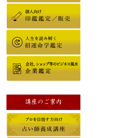
講座のご案内
六白金星
七赤金星
八白土星
九紫火
2021年
2020年
2019年
2018年
令和3年
令和2年
平成31/令和元年
平成30