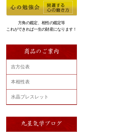
丑年
子年
亥年
戌年
2012年
2011年
2010年
2009年
平成24年
平成23年
平成22年
平成21
方角の鑑定、相性の鑑定等
辰年
卯年
寅年
丑年
これができれば一生の財産になります！
2003年
2002年
2001年
2000年
平成15年
平成14年
平成13年
平成12
商品のご案内
未年
午年
巳年
辰年
1994年
1993年
1992年
1991年
平成6年
平成5年
平成4年
平成3
吉方位表
戌年
酉年
申年
未年
1985年
1984年
1983年
1982年
本相性表
昭和60年
昭和59年
昭和58年
昭和57
丑年
子年
亥年
戌年
水晶ブレスレット
1976年
1975年
1974年
1973年
昭和51年
昭和50年
昭和49年
昭和48
辰年
卯年
寅年
丑年
九星気学ブログ
1967年
1966年
1965年
1964年