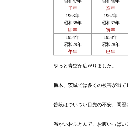
昭和47年
昭和46年
子年
亥年
1963年
1962年
昭和38年
昭和37年
卯年
寅年
1954年
1953年
昭和29年
昭和28年
午年
巳年
やっと青空が
広がりました
。
栃木、茨城では多くの被害が出て
普段はついつい目先の不安、問題
温かいおふとんで、お腹いっぱい