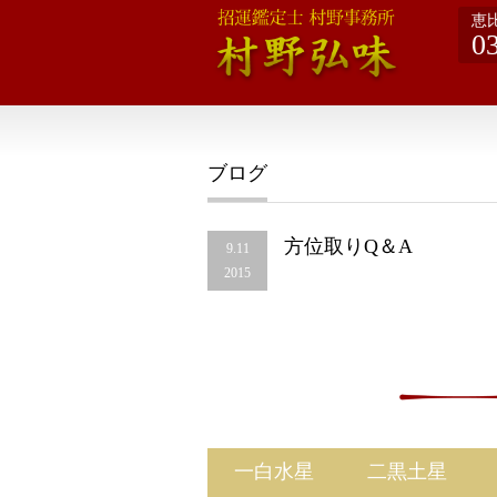
恵
0
ブログ
方位取りQ＆A
9.11
2015
一白水星
二黒土星