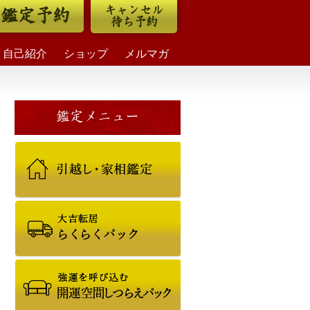
キャンセル
鑑定予約
待ち予約
自己紹介
ショップ
メルマガ
鑑定メニュー