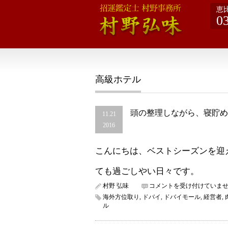
恵
0
高級ホテル
頭の整理しながら、寝貯め
11.21
2016
こんにちは、ベストシーズンを迎
ても過ごしやい日々です。
頭
村野 弘味
コメントを受け付けていま
の
海外方位取り
,
ドバイ
,
ドバイモール
,
経営者
,
整
ル
理
し