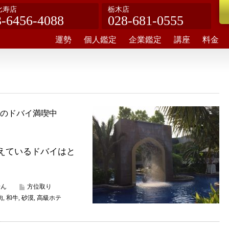
比寿店
栃木店
3-6456-4088
028-681-0555
運勢
個人鑑定
企業鑑定
講座
料金
のドバイ満喫中
えているドバイはと
せん
方位取り
肉
,
和牛
,
砂漠
,
高級ホテ