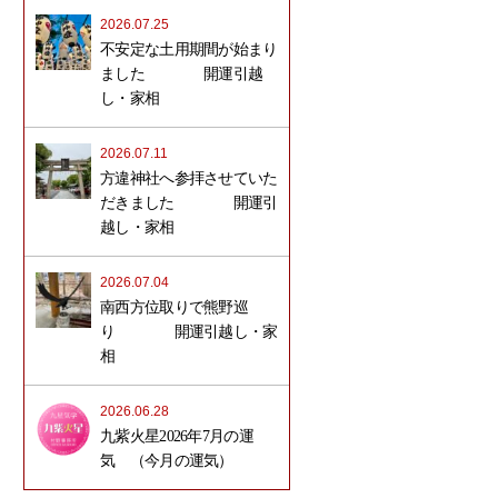
2026.07.25
不安定な土用期間が始まり
ました 開運引越
し・家相
2026.07.11
方違神社へ参拝させていた
だきました 開運引
越し・家相
2026.07.04
南西方位取りで熊野巡
り 開運引越し・家
相
2026.06.28
九紫火星2026年7月の運
気 （今月の運気）