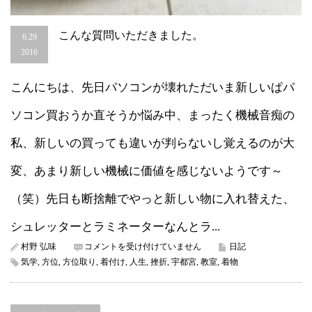
こんな質問いただきました。
6.29
2016
こんにちは、先日パソコンが壊れただいま新しいぱパ
ソコン買おうか直そうか悩み中、まったく機械音痴の
私、新しいの買っても違いが判らないし覚えるのが大
変、あまり新しい機械に価値を感じないようです～
（笑）先日も断捨離でやっと新しい物に入れ替えた、
シュレッターとラミネーターなんとラ...
こ
村野 弘味
コメントを受け付けていません
日記
ん
気学
,
方位
,
方位取り
,
着付け
,
人生
,
挫折
,
宇都宮
,
教室
,
着物
な
質
問
い