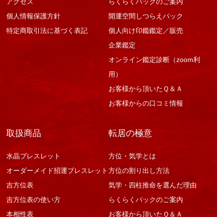
アクセス
らくらくパックのご案内
個人情報保護方針
開運空間しつらえパック
特定商取引法に基づく表記
個人向け印鑑鑑定／販売
企業鑑定
オンライン鑑定診断（zoom利
用）
お客様から頂いたＱ＆Ａ
お客様からの口コミ情報
取扱商品
転居の極意
水晶ブレスレット
方位・気学とは
オーダーメイド招運ブレスレット
方位の割り出し方法
吉方位表
気学・四柱推命を選んだ理由
吉方位表の使い方
らくらくパックのご案内
本相性表
お客様から頂いたＱ＆Ａ