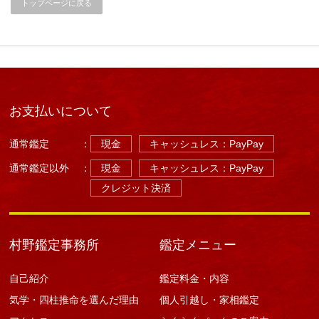
トップページに戻る
た
だ
き
ま
し
た。
は
お支払いについて
通常鑑定
：
現金
キャッシュレス：PayPay
通常鑑定以外
：
現金
キャッシュレス：PayPay
クレジット決済
村野鑑定事務所
鑑定メニュー
自己紹介
鑑定料金・内容
気学・四柱推命を選んだ理由
個人引越し・家相鑑定