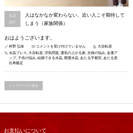
人はなかなか変わらない、近い人こそ期待して
8.22
2017
しまう（家族関係）
おはようございます。
人
村野 弘味
コメントを受け付けていません
大吉転居
は
水晶ブレス
,
大吉転居
,
浮気問題
,
運気の上がる家
,
夫婦の悩み
,
金運ア
な
ップ
,
子供の悩み
,
結婚できる水晶
,
開運水晶
,
あたる宇都宮
,
あたる恵
か
比寿鑑定
な
か
変
わ
トップページに戻る
ら
な
い、
近
い
人
こ
そ
期
お支払いについて
待