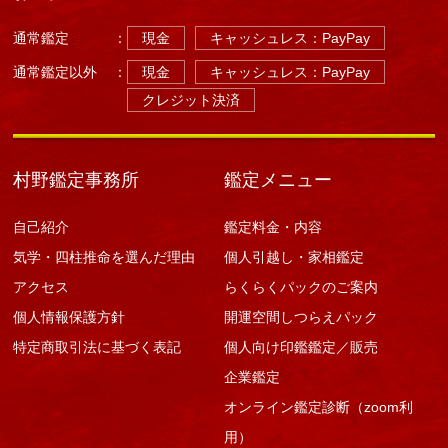
し
て
通常鑑定
：
現金
キャッシュレス：PayPay
し
ま
通常鑑定以外
：
現金
キャッシュレス：PayPay
う
（家
クレジット決済
族
関
係）
は
村野鑑定事務所
鑑定メニュー
自己紹介
鑑定料金・内容
気学・四柱推命を選んだ理由
個人引越し・家相鑑定
アクセス
らくらくパックのご案内
個人情報保護方針
開運空間しつらえパック
特定商取引法に基づく表記
個人向け印鑑鑑定／販売
企業鑑定
オンライン鑑定診断（zoom利
用）