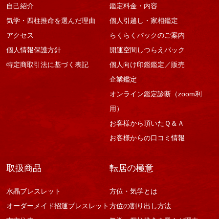
自己紹介
鑑定料金・内容
気学・四柱推命を選んだ理由
個人引越し・家相鑑定
アクセス
らくらくパックのご案内
個人情報保護方針
開運空間しつらえパック
特定商取引法に基づく表記
個人向け印鑑鑑定／販売
企業鑑定
オンライン鑑定診断（zoom利
用）
お客様から頂いたＱ＆Ａ
お客様からの口コミ情報
取扱商品
転居の極意
水晶ブレスレット
方位・気学とは
オーダーメイド招運ブレスレット
方位の割り出し方法