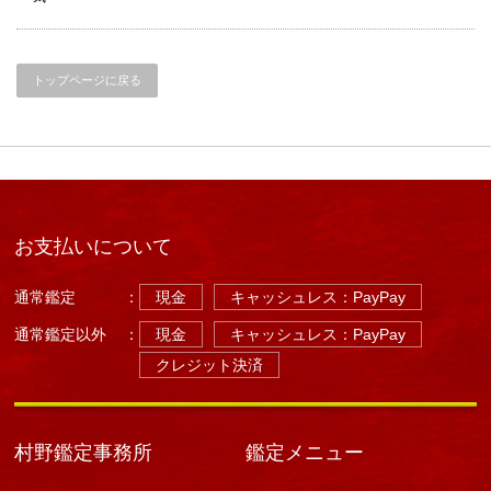
運
気
（今
月
トップページに戻る
の
運
気）
恵
比
寿・
宇
都
宮
お支払いについて
占
い
通常鑑定
：
現金
キャッシュレス：PayPay
は
通常鑑定以外
：
現金
キャッシュレス：PayPay
クレジット決済
村野鑑定事務所
鑑定メニュー