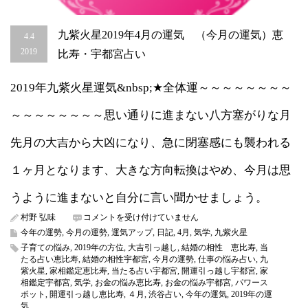
九紫火星2019年4月の運気 （今月の運気）恵
4.4
2019
比寿・宇都宮占い
2019年九紫火星運気&nbsp;★全体運～～～～～～～～
～～～～～～～～思い通りに進まない八方塞がりな月
先月の大吉から大凶になり、急に閉塞感にも襲われる
１ヶ月となります、大きな方向転換はやめ、今月は思
うように進まないと自分に言い聞かせましょう。
九
村野 弘味
コメントを受け付けていません
紫
今年の運勢
,
今月の運勢
,
運気アップ
,
日記
,
4月
,
気学
,
九紫火星
火
子育ての悩み
,
2019年の方位
,
大吉引っ越し
,
結婚の相性 恵比寿
,
当
星
たる占い恵比寿
,
結婚の相性宇都宮
,
今月の運勢
,
仕事の悩み占い
,
九
2019
紫火星
,
家相鑑定恵比寿
,
当たる占い宇都宮
,
開運引っ越し宇都宮
,
家
年
相鑑定宇都宮
,
気学
,
お金の悩み恵比寿
,
お金の悩み宇都宮
,
パワース
4
ポット
,
開運引っ越し恵比寿
,
４月
,
渋谷占い
,
今年の運気
,
2019年の運
月
気
の