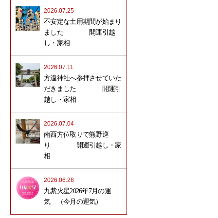
2026.07.25
不安定な土用期間が始まり
ました 開運引越
し・家相
2026.07.11
方違神社へ参拝させていた
だきました 開運引
越し・家相
2026.07.04
南西方位取りで熊野巡
り 開運引越し・家
相
2026.06.28
九紫火星2026年7月の運
気 （今月の運気）