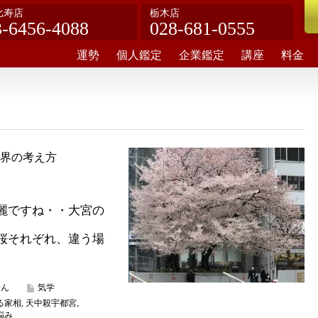
比寿店
栃木店
3-6456-4088
028-681-0555
運勢
個人鑑定
企業鑑定
講座
料金
界の考え方
麗ですね・・大宮の
桜それぞれ、違う場
せん
気学
る家相
,
天中殺宇都宮
,
悩み