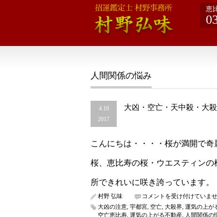
恵
0
人間関係の悩み
大凶・空亡・天中殺・大殺
4.10
2017
こんにちは・・・・桜が満開で奇
桜、恵比寿の桜・ウエスティンの
所できれいに咲き誇っています。
大
村野 弘味
コメントを受け付けていま
凶・
大凶の注意
,
宇都宮
,
空亡
,
大殺界
,
運気の上が
空
空亡恵比寿
,
運気の上がる不動産
,
人間関係の