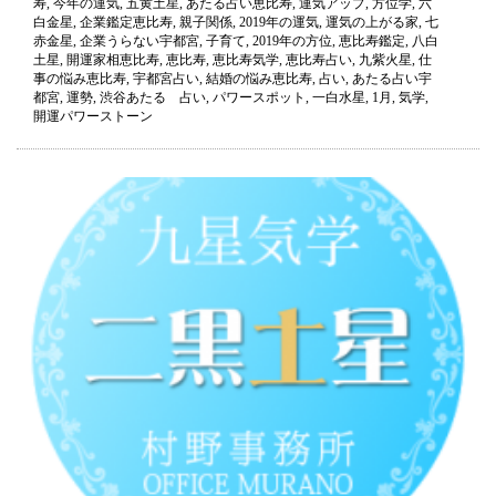
寿
,
今年の運気
,
五黄土星
,
あたる占い恵比寿
,
運気アップ
,
方位学
,
六
年
白金星
,
企業鑑定恵比寿
,
親子関係
,
2019年の運気
,
運気の上がる家
,
七
1
赤金星
,
企業うらない宇都宮
,
子育て
,
2019年の方位
,
恵比寿鑑定
,
八白
月
土星
,
開運家相恵比寿
,
恵比寿
,
恵比寿気学
,
恵比寿占い
,
九紫火星
,
仕
運
事の悩み恵比寿
,
宇都宮占い
,
結婚の悩み恵比寿
,
占い
,
あたる占い宇
気
都宮
,
運勢
,
渋谷あたる 占い
,
パワースポット
,
一白水星
,
1月
,
気学
,
（今
開運パワーストーン
月
の
運
気）
恵
比
寿・
宇
都
宮
占
い
は