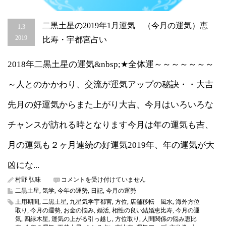
二黒土星の2019年1月運気 （今月の運気）恵
1.3
2019
比寿・宇都宮占い
2018年二黒土星の運気&nbsp;★全体運～～～～～～～
～人とのかかわり、交流が運気アップの秘訣・・大吉
先月の好運気からまた上がり大吉、今月はいろいろな
チャンスが訪れる時となります今月は年の運気も吉、
月の運気も２ヶ月連続の好運気2019年、年の運気が大
凶にな...
二
村野 弘味
コメントを受け付けていません
黒
二黒土星
,
気学
,
今年の運勢
,
日記
,
今月の運勢
土
土用期間
,
二黒土星
,
九星気学宇都宮
,
方位
,
店舗移転 風水
,
海外方位
星
取り
,
今月の運勢
,
お金の悩み
,
婚活
,
相性の良い結婚恵比寿
,
今月の運
の
気
,
四緑木星
,
運気の上がる引っ越し
,
方位取り
,
人間関係の悩み恵比
2019