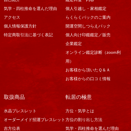
気学・四柱推命を選んだ理由
個人引越し・家相鑑定
アクセス
らくらくパックのご案内
個人情報保護方針
開運空間しつらえパック
特定商取引法に基づく表記
個人向け印鑑鑑定／販売
企業鑑定
オンライン鑑定診断（zoom利
用）
お客様から頂いたＱ＆Ａ
お客様からの口コミ情報
取扱商品
転居の極意
水晶ブレスレット
方位・気学とは
オーダーメイド招運ブレスレット
方位の割り出し方法
吉方位表
気学・四柱推命を選んだ理由