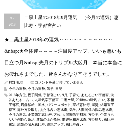
二黒土星の2018年9月運気 （今月の運気）恵
9.2
2018
比寿・宇都宮占い
★二黒土星2018年の運気～～～～～～～～～～～
&nbsp;★全体運～～～～注目度アップ、いいも悪いも
目立つ月&nbsp;先月のトリプル大凶月、本当に本当に
お疲れさまでした、皆さんかなり辛そうでした。
二
村野 弘味
コメントを受け付けていません
黒
今年の運勢
,
今月の運勢
,
気学
,
日記
土
2018年方位
,
親子関係
,
宇都宮占い
,
9月
,
子育て
,
あたる占い宇都宮
,
渋
星
谷あたる 占い
,
九星気学宇都宮
,
二黒土星
,
2018年の運気
,
占い
,
家相
の
宇都宮
,
店舗移転 風水
,
パワースポット
,
家相恵比寿
,
運勢
,
結婚運宇
2018
都宮
,
海外方位取り
,
あたる占い恵比寿
,
気学
,
人間関係の悩み恵比寿
,
年
今月の運気
,
企業鑑定恵比寿
,
方位
,
人間関係宇都宮
,
方位学
,
企業うら
9
ない宇都宮
,
婚活
,
運気の上がる家
,
開運家相恵比寿
,
方位取り
,
恵比寿
月
鑑定
,
結婚の悩み恵比寿
,
運気アップ
,
恵比寿占い
運