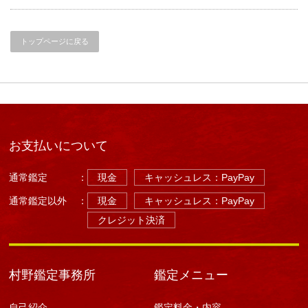
気
（今
月
の
トップページに戻る
運
気）
恵
比
寿・
宇
都
宮
占
お支払いについて
い
は
通常鑑定
：
現金
キャッシュレス：PayPay
通常鑑定以外
：
現金
キャッシュレス：PayPay
クレジット決済
村野鑑定事務所
鑑定メニュー
自己紹介
鑑定料金・内容