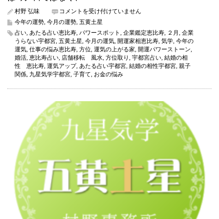
五
村野 弘味
コメントを受け付けていません
黄
今年の運勢
,
今月の運勢
,
五黄土星
土
占い
,
あたる占い恵比寿
,
パワースポット
,
企業鑑定恵比寿
,
２月
,
企業
星
うらない宇都宮
,
五黄土星
,
今月の運気
,
開運家相恵比寿
,
気学
,
今年の
2026
運気
,
仕事の悩み恵比寿
,
方位
,
運気の上がる家
,
開運パワーストーン
,
年
婚活
,
恵比寿占い
,
店舗移転 風水
,
方位取り
,
宇都宮占い
,
結婚の相
2
性 恵比寿
,
運気アップ
,
あたる占い宇都宮
,
結婚の相性宇都宮
,
親子
月
関係
,
九星気学宇都宮
,
子育て
,
お金の悩み
の
運
気
（今
月
の
運
気）
は