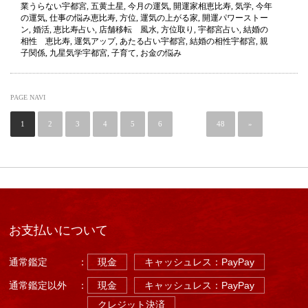
業うらない宇都宮
,
五黄土星
,
今月の運気
,
開運家相恵比寿
,
気学
,
今年
2025
の運気
,
仕事の悩み恵比寿
,
方位
,
運気の上がる家
,
開運パワーストー
年
ン
,
婚活
,
恵比寿占い
,
店舗移転 風水
,
方位取り
,
宇都宮占い
,
結婚の
12
相性 恵比寿
,
運気アップ
,
あたる占い宇都宮
,
結婚の相性宇都宮
,
親
月
子関係
,
九星気学宇都宮
,
子育て
,
お金の悩み
の
運
気
（今
PAGE NAVI
月
の
1
2
3
運
4
5
6
…
48
»
気）
は
お支払いについて
通常鑑定
：
現金
キャッシュレス：PayPay
通常鑑定以外
：
現金
キャッシュレス：PayPay
クレジット決済