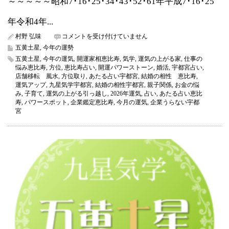
～～～～～昭和7･16･25･34･43･52･61年平成7･16･25
年令和4年...
五
村野 弘味
コメントを受け付けていません
黄
五黄土星
,
今年の運勢
土
五黄土星
,
今年の運気
,
開運家相恵比寿
,
気学
,
運気の上がる家
,
仕事の
星
悩み恵比寿
,
方位
,
恵比寿占い
,
開運パワーストーン
,
婚活
,
宇都宮占い
,
2026
店舗移転 風水
,
方位取り
,
あたる占い宇都宮
,
結婚の相性 恵比寿
,
年
運気アップ
,
九星気学宇都宮
,
結婚の相性宇都宮
,
親子関係
,
お金の悩
の
み
,
子育て
,
運気の上がる引っ越し
,
2026年運気
,
占い
,
あたる占い恵比
運
寿
,
パワースポット
,
企業鑑定恵比寿
,
今月の運気
,
企業うらない宇都
気
宮
（今
年
の
運
気）
占
い
は