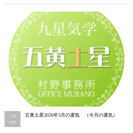
運
気
（今
月
の
運
気）
は
五黄土星2026年3月の運気 （今月の運気）
2.28
2026