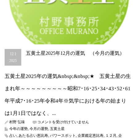
五黄土星2025年12月の運気 （今月の運気）
12.1
2025
五黄土星2025年の運気&nbsp;&nbsp;★ 五黄土星の生
まれ年～～～～～～～～～昭和7･16･25･34･43･52･61
年平成7･16･25年令和4年※気学における年の始まり
は1月1日ではなく、...
五
村野 弘味
コメントを受け付けていません
黄
今年の運勢
,
今月の運勢
,
五黄土星
土
占い
,
あたる占い恵比寿
,
パワースポット
,
企業鑑定恵比寿
,
１２月
,
企
星