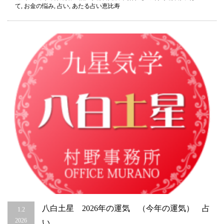
て
,
お金の悩み
,
占い
,
あたる占い恵比寿
の
運
気
（今
月
の
運
気）
は
八白土星 2026年の運気 （今年の運気） 占
1.2
2026
い