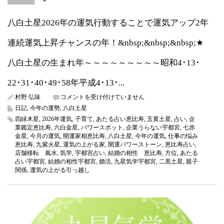
八白土星2026年の運気行動することで運気アップ2年
連続運気上昇チャンスの年！&nbsp;&nbsp;&nbsp;★
八白土星の生まれ年～～～～～～～～～昭和4･13･
22･31･40･49･58年平成4･13･...
八
村野 弘味
コメントを受け付けていません
白
日記
,
今年の運勢
,
八白土星
土
四緑木星
,
2026年運気
,
子育て
,
あたる占い恵比寿
,
五黄土星
,
占い
,
企
星
業鑑定恵比寿
,
六白金星
,
パワースポット
,
企業うらない宇都宮
,
七赤
2026
金星
,
今月の運気
,
開運家相恵比寿
,
八白土星
,
今年の運気
,
仕事の悩み
年
恵比寿
,
九紫火星
,
運気の上がる家
,
開運パワーストーン
,
恵比寿占い
,
の
店舗移転 風水
,
気学
,
宇都宮占い
,
結婚の相性 恵比寿
,
方位
,
あたる
運
占い宇都宮
,
結婚の相性宇都宮
,
婚活
,
九星気学宇都宮
,
二黒土星
,
親子
気
関係
,
運気の上がる引っ越し
（今
年
の
運
気）
占
い