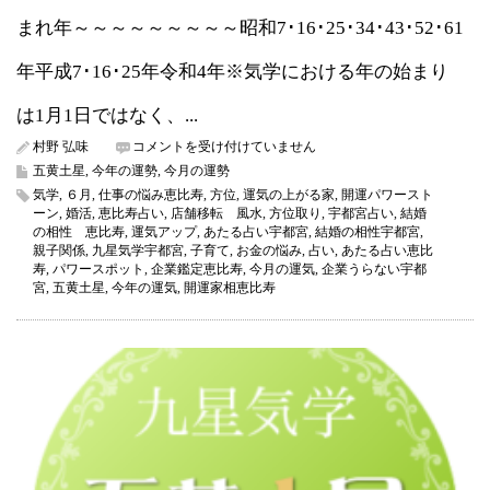
まれ年～～～～～～～～～昭和7･16･25･34･43･52･61
年平成7･16･25年令和4年※気学における年の始まり
は1月1日ではなく、...
五
村野 弘味
コメントを受け付けていません
黄
五黄土星
,
今年の運勢
,
今月の運勢
土
気学
,
６月
,
仕事の悩み恵比寿
,
方位
,
運気の上がる家
,
開運パワースト
星
ーン
,
婚活
,
恵比寿占い
,
店舗移転 風水
,
方位取り
,
宇都宮占い
,
結婚
2026
の相性 恵比寿
,
運気アップ
,
あたる占い宇都宮
,
結婚の相性宇都宮
,
年
親子関係
,
九星気学宇都宮
,
子育て
,
お金の悩み
,
占い
,
あたる占い恵比
6
寿
,
パワースポット
,
企業鑑定恵比寿
,
今月の運気
,
企業うらない宇都
月
宮
,
五黄土星
,
今年の運気
,
開運家相恵比寿
の
運
気
（今
月
の
運
気）
は