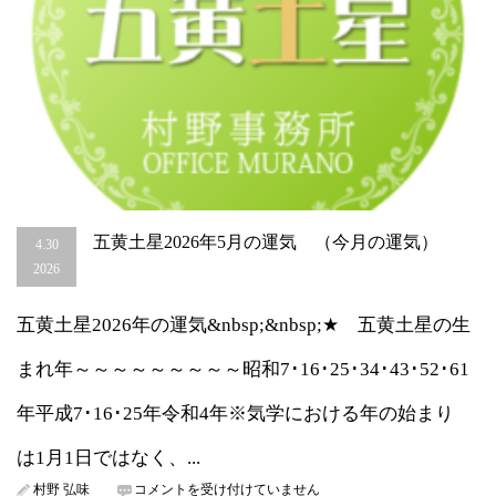
五黄土星2026年5月の運気 （今月の運気）
4.30
2026
五黄土星2026年の運気&nbsp;&nbsp;★ 五黄土星の生
まれ年～～～～～～～～～昭和7･16･25･34･43･52･61
年平成7･16･25年令和4年※気学における年の始まり
は1月1日ではなく、...
五
村野 弘味
コメントを受け付けていません