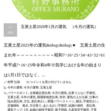
五黄土星2026年1月の運気 （今月の運気）
1.2
2026
五黄土星2025年の運気&nbsp;&nbsp;★ 五黄土星の生
まれ年～～～～～～～～～昭和7･16･25･34･43･52･61
年平成7･16･25年令和4年※気学における年の始まり
は1月1日ではなく、...
五
村野 弘味
コメントを受け付けていません
黄
今年の運勢
,
今月の運勢
,
五黄土星
土
パワースポット
,
企業鑑定恵比寿
,
今月の運気
,
企業うらない宇都宮
,
星
五黄土星
,
今年の運気
,
開運家相恵比寿
,
気学
,
運気の上がる家
,
仕事の
2026
悩み恵比寿
,
方位
,
恵比寿占い
,
開運パワーストーン
,
婚活
,
宇都宮占い
,
年
店舗移転 風水
,
方位取り
,
あたる占い宇都宮
,
結婚の相性 恵比寿
,
1
運気アップ
,
1月
,
結婚の相性宇都宮
,
親子関係
,
九星気学宇都宮
,
子育
月