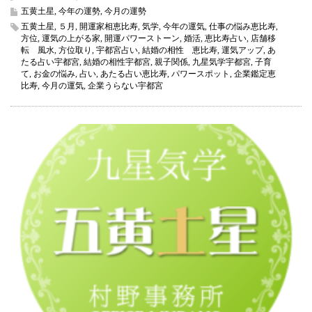
黄
五黄土星
,
今年の運勢
,
今月の運勢
土
五黄土星
,
５月
,
開運家相恵比寿
,
気学
,
今年の運気
,
仕事の悩み恵比寿
,
星
方位
,
運気の上がる家
,
開運パワーストーン
,
婚活
,
恵比寿占い
,
店舗移
2026
転 風水
,
方位取り
,
宇都宮占い
,
結婚の相性 恵比寿
,
運気アップ
,
あ
年
たる占い宇都宮
,
結婚の相性宇都宮
,
親子関係
,
九星気学宇都宮
,
子育
5
て
,
お金の悩み
,
占い
,
あたる占い恵比寿
,
パワースポット
,
企業鑑定恵
月
比寿
,
今月の運気
,
企業うらない宇都宮
の
運
気
（今
月
の
運
気）
は