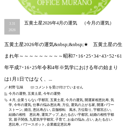
五黄土星2026年4月の運気 （今月の運気）
3.31
2026
五黄土星2026年の運気&nbsp;&nbsp;★ 五黄土星の生
まれ年～～～～～～～～～昭和7･16･25･34･43･52･61
年平成7･16･25年令和4年※気学における年の始まり
は1月1日ではなく、...
五
村野 弘味
コメントを受け付けていません
黄
今月の運勢
,
五黄土星
,
今年の運勢
土
４月
,
企業うらない宇都宮
,
五黄土星
,
今月の運気
,
開運家相恵比寿
,
気
星
学
,
今年の運気
,
仕事の悩み恵比寿
,
方位
,
運気の上がる家
,
開運パワー
2026
ストーン
,
婚活
,
恵比寿占い
,
店舗移転 風水
,
方位取り
,
宇都宮占い
,
年
結婚の相性 恵比寿
,
運気アップ
,
あたる占い宇都宮
,
結婚の相性宇都
4
宮
,
親子関係
,
九星気学宇都宮
,
子育て
,
お金の悩み
,
占い
,
あたる占い
月
恵比寿
,
パワースポット
,
企業鑑定恵比寿
の