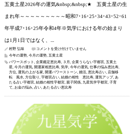
五黄土星2026年の運気&nbsp;&nbsp;★ 五黄土星の生
まれ年～～～～～～～～～昭和7･16･25･34･43･52･61
年平成7･16･25年令和4年※気学における年の始まり
は1月1日ではなく、...
五
村野 弘味
コメントを受け付けていません
黄
今年の運勢
,
今月の運勢
,
五黄土星
土
パワースポット
,
企業鑑定恵比寿
,
３月
,
企業うらない宇都宮
,
五黄土
星
星
,
今月の運気
,
開運家相恵比寿
,
気学
,
今年の運気
,
仕事の悩み恵比寿
,
2026
方位
,
運気の上がる家
,
開運パワーストーン
,
婚活
,
恵比寿占い
,
店舗移
年
転 風水
,
方位取り
,
宇都宮占い
,
結婚の相性 恵比寿
,
運気アップ
,
あ
3
たる占い宇都宮
,
結婚の相性宇都宮
,
親子関係
,
九星気学宇都宮
,
子育
月
て
,
お金の悩み
,
占い
,
あたる占い恵比寿
の
運
気
（今
月
の
運
気）
は