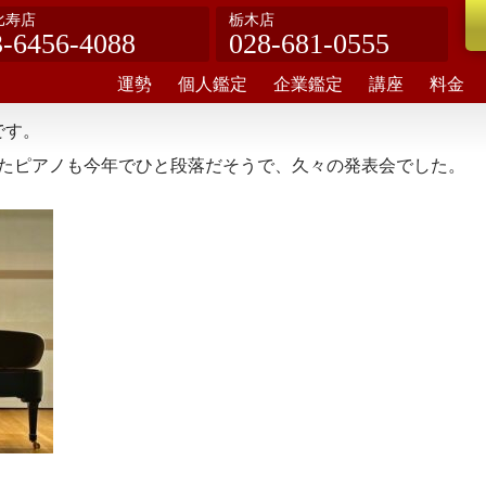
比寿店
栃木店
3-6456-4088
028-681-0555
運勢
個人鑑定
企業鑑定
講座
料金
です。
きたピアノも今年でひと段落だそうで、久々の発表会でした。