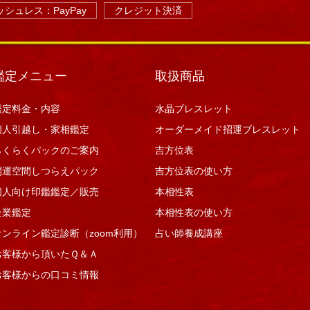
シュレス：PayPay
クレジット決済
鑑定メニュー
取扱商品
鑑定料金・内容
水晶ブレスレット
個人引越し・家相鑑定
オーダーメイド招運ブレスレット
らくらくパックのご案内
吉方位表
開運空間しつらえパック
吉方位表の使い方
個人向け印鑑鑑定／販売
本相性表
企業鑑定
本相性表の使い方
オンライン鑑定診断（zoom利用）
占い師養成講座
お客様から頂いたＱ＆Ａ
お客様からの口コミ情報