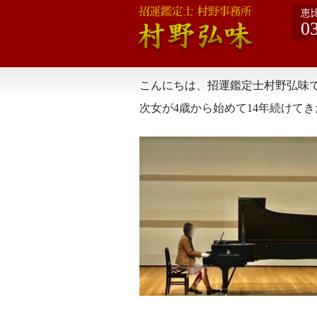
恵
0
こんにちは、招運鑑定士村野弘味
次女が4歳から始めて14年続けて