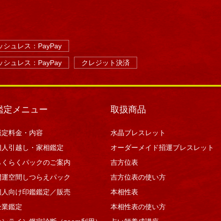
シュレス：PayPay
シュレス：PayPay
クレジット決済
鑑定メニュー
取扱商品
鑑定料金・内容
水晶ブレスレット
個人引越し・家相鑑定
オーダーメイド招運ブレスレット
らくらくパックのご案内
吉方位表
開運空間しつらえパック
吉方位表の使い方
個人向け印鑑鑑定／販売
本相性表
企業鑑定
本相性表の使い方