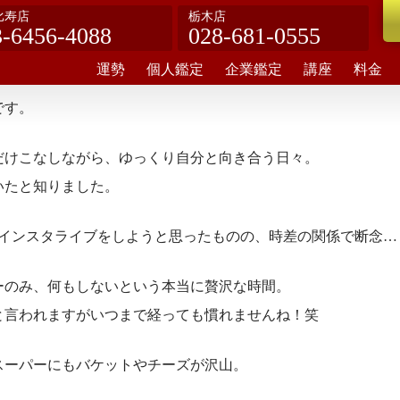
比寿店
栃木店
3-6456-4088
028-681-0555
運勢
個人鑑定
企業鑑定
講座
料金
です。
だけこなしながら、ゆっくり自分と向き合う日々。
いたと知りました。
、インスタライブをしようと思ったものの、時差の関係で断念…
ーのみ、何もしないという本当に贅沢な時間。
と言われますがいつまで経っても慣れませんね！笑
スーパーにもバケットやチーズが沢山。