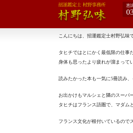
恵
0
こんにちは、招運鑑定士村野弘味
タヒチではとにかく最低限の仕事
身体も思ったより疲れが溜まって
読みたかった本も一気に5冊読み
お出かけもマルシェと隣のスーパ
タヒチはフランス語圏で、マダム
フランス文化が根付いているので