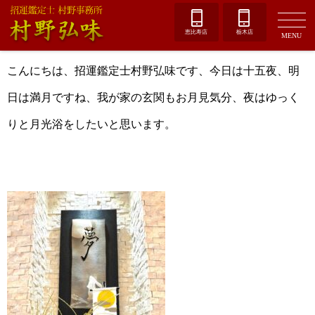
恵比寿店
栃木店
MENU
こんにちは、招運鑑定士村野弘味です、今日は十五夜、明
日は満月ですね、我が家の玄関もお月見気分、夜はゆっく
りと月光浴をしたいと思います。