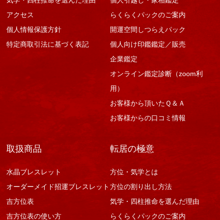
気学・四柱推命を選んだ理由
個人引越し・家相鑑定
アクセス
らくらくパックのご案内
個人情報保護方針
開運空間しつらえパック
特定商取引法に基づく表記
個人向け印鑑鑑定／販売
企業鑑定
オンライン鑑定診断（zoom利
用）
お客様から頂いたＱ＆Ａ
お客様からの口コミ情報
取扱商品
転居の極意
水晶ブレスレット
方位・気学とは
オーダーメイド招運ブレスレット
方位の割り出し方法
吉方位表
気学・四柱推命を選んだ理由
吉方位表の使い方
らくらくパックのご案内