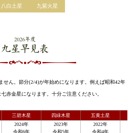
八白土星
九紫火星
2026年度
九星早見表
せん。節分(2/4)が年始めになります。例えば昭和42年
星は七赤金星になります。十分ご注意ください。
三碧木星
四緑木星
五黄土星
2024年
2023年
2022年
令和6年
令和5年
令和4年