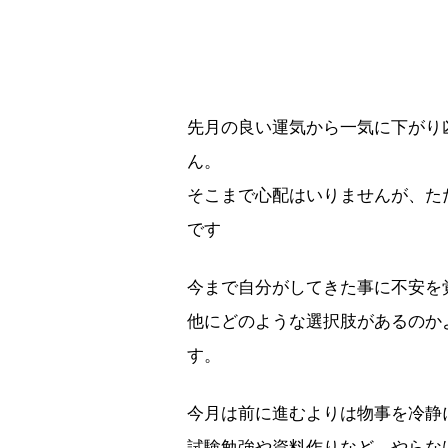
先月の良い運気から一気に下がり
ん。
そこまで心配はいりませんが、た
です
今まで自分がしてきた事に不安を
他にどのような選択肢があるのか
す。
今月は前に進むよりは物事を冷静
試験勉強や資料作りなど、やらな