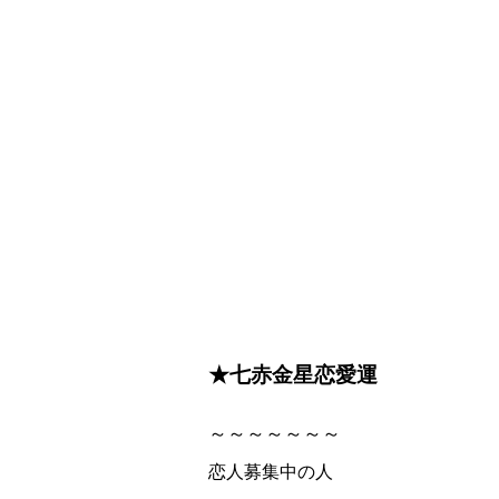
★七赤金星恋愛運
～～～～～～～
恋人募集中の人