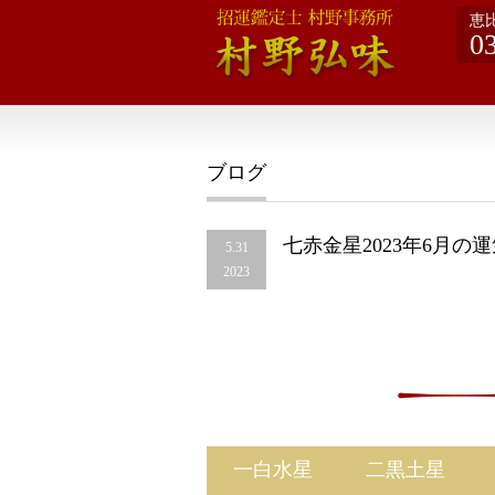
恵
0
ブログ
七赤金星2023年6月の
5.31
2023
一白水星
二黒土星