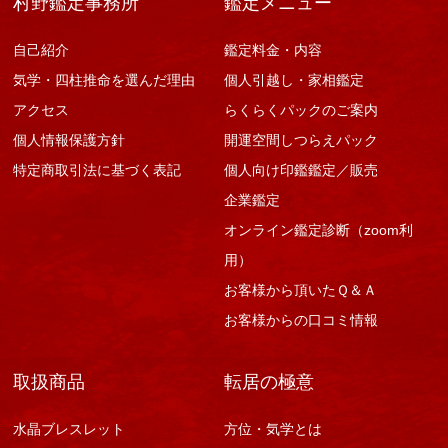
村野鑑定事務所
鑑定メニュー
自己紹介
鑑定料金・内容
気学・四柱推命を選んだ理由
個人引越し・家相鑑定
アクセス
らくらくパックのご案内
個人情報保護方針
開運空間しつらえパック
特定商取引法に基づく表記
個人向け印鑑鑑定／販売
企業鑑定
オンライン鑑定診断（zoom利
用）
お客様から頂いたＱ＆Ａ
お客様からの口コミ情報
取扱商品
転居の極意
水晶ブレスレット
方位・気学とは