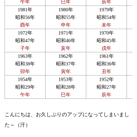
午年
巳年
辰年
1981年
1980年
1979年
昭和56年
昭和55年
昭和54年
酉年
申年
未年
1972年
1971年
1970年
昭和47年
昭和46年
昭和45年
子年
亥年
戌年
1963年
1962年
1961年
昭和38年
昭和37年
昭和36年
卯年
寅年
丑年
1954年
1953年
1952年
昭和29年
昭和28年
昭和27年
午年
巳年
辰年
こんにちは、お久しぶりのアップになってしまいまし
た～（汗）