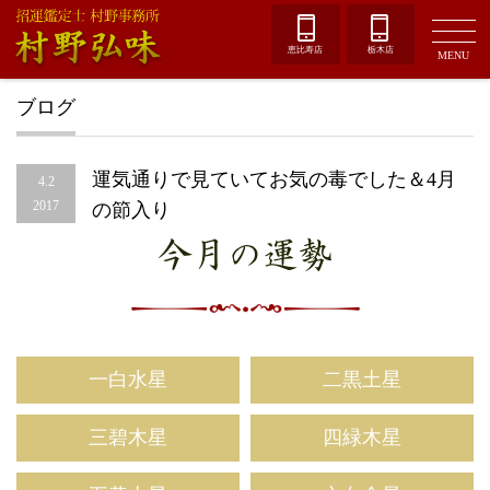
恵比寿店
栃木店
MENU
ブログ
運気通りで見ていてお気の毒でした＆4月
4.2
2017
の節入り
今月の運勢
一白水星
二黒土星
三碧木星
四緑木星