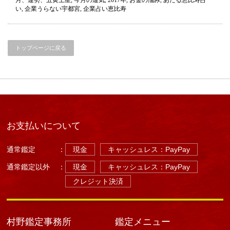
土
い
,
企業うらない宇都宮
,
企業占い恵比寿
星
の
運
気
（今
トップページに戻る
月
の
運
気）
は
お支払いについて
通常鑑定
：
現金
キャッシュレス：PayPay
通常鑑定以外
：
現金
キャッシュレス：PayPay
クレジット決済
村野鑑定事務所
鑑定メニュー