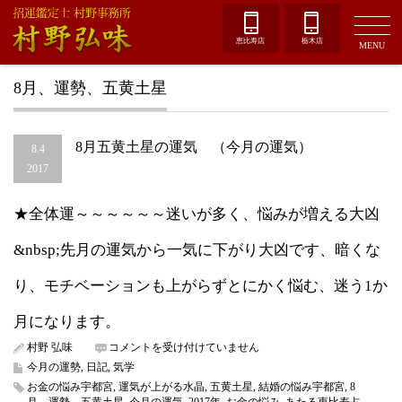
恵比寿店
栃木店
MENU
8月、運勢、五黄土星
8月五黄土星の運気 （今月の運気）
8.4
2017
★全体運～～～～～～迷いが多く、悩みが増える大凶
&nbsp;先月の運気から一気に下がり大凶です、暗くな
り、モチベーションも上がらずとにかく悩む、迷う1か
月になります。
8
村野 弘味
コメントを受け付けていません
月
今月の運勢
,
日記
,
気学
五
お金の悩み宇都宮
,
運気が上がる水晶
,
五黄土星
,
結婚の悩み宇都宮
,
8
黄
月、運勢、五黄土星
,
今月の運気
,
2017年
,
お金の悩み
,
あたる恵比寿占