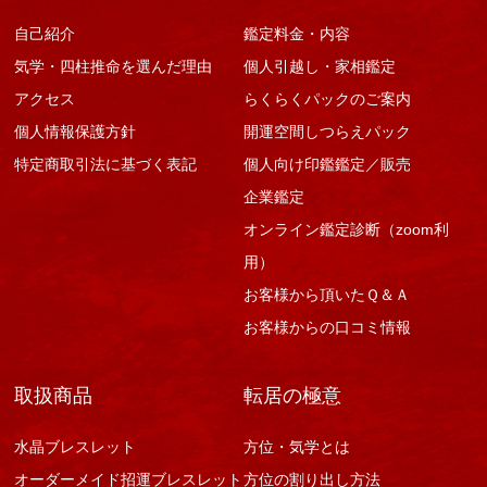
自己紹介
鑑定料金・内容
気学・四柱推命を選んだ理由
個人引越し・家相鑑定
アクセス
らくらくパックのご案内
個人情報保護方針
開運空間しつらえパック
特定商取引法に基づく表記
個人向け印鑑鑑定／販売
企業鑑定
オンライン鑑定診断（zoom利
用）
お客様から頂いたＱ＆Ａ
お客様からの口コミ情報
取扱商品
転居の極意
水晶ブレスレット
方位・気学とは
オーダーメイド招運ブレスレット
方位の割り出し方法