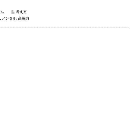
せん
考え方
,
メンタル
,
高級肉