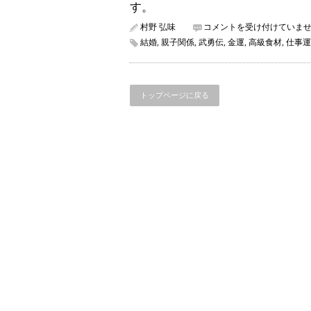
す。
経
村野 弘味
コメントを受け付けていま
済
結婚
,
親子関係
,
武勇伝
,
金運
,
高級食材
,
仕事運
的
余
裕・
心
トップページに戻る
の
余
裕・
器
大
き
い
人々
の
共
通
点
と
は・・・
は