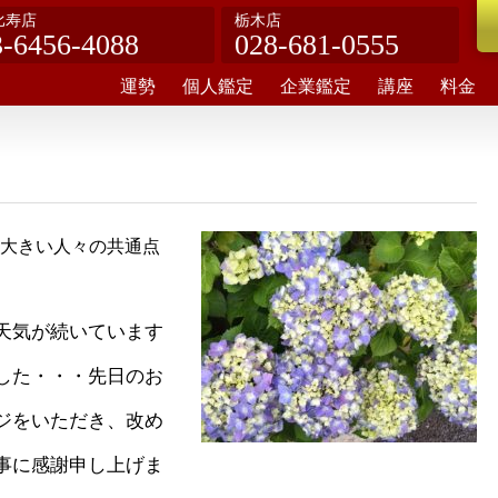
比寿店
栃木店
3-6456-4088
028-681-0555
運勢
個人鑑定
企業鑑定
講座
料金
大きい人々の共通点
天気が続いています
した・・・先日のお
ジをいただき、改め
事に感謝申し上げま