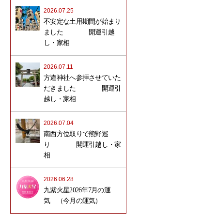
2026.07.25
不安定な土用期間が始まり
ました 開運引越
し・家相
2026.07.11
方違神社へ参拝させていた
だきました 開運引
越し・家相
2026.07.04
南西方位取りで熊野巡
り 開運引越し・家
相
2026.06.28
九紫火星2026年7月の運
気 （今月の運気）