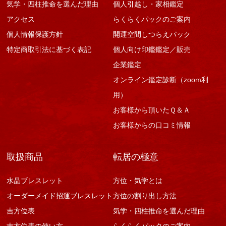
気学・四柱推命を選んだ理由
個人引越し・家相鑑定
アクセス
らくらくパックのご案内
個人情報保護方針
開運空間しつらえパック
特定商取引法に基づく表記
個人向け印鑑鑑定／販売
企業鑑定
オンライン鑑定診断（zoom利
用）
お客様から頂いたＱ＆Ａ
お客様からの口コミ情報
取扱商品
転居の極意
水晶ブレスレット
方位・気学とは
オーダーメイド招運ブレスレット
方位の割り出し方法
吉方位表
気学・四柱推命を選んだ理由