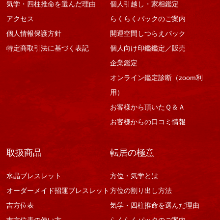
気学・四柱推命を選んだ理由
個人引越し・家相鑑定
アクセス
らくらくパックのご案内
個人情報保護方針
開運空間しつらえパック
特定商取引法に基づく表記
個人向け印鑑鑑定／販売
企業鑑定
オンライン鑑定診断（zoom利
用）
お客様から頂いたＱ＆Ａ
お客様からの口コミ情報
取扱商品
転居の極意
水晶ブレスレット
方位・気学とは
オーダーメイド招運ブレスレット
方位の割り出し方法
吉方位表
気学・四柱推命を選んだ理由