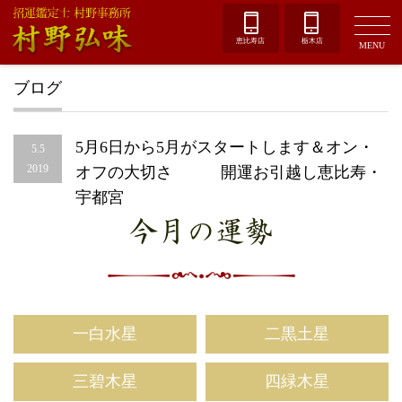
恵比寿店
栃木店
MENU
ブログ
5月6日から5月がスタートします＆オン・
5.5
2019
オフの大切さ 開運お引越し恵比寿・
宇都宮
今月の運勢
一白水星
二黒土星
三碧木星
四緑木星